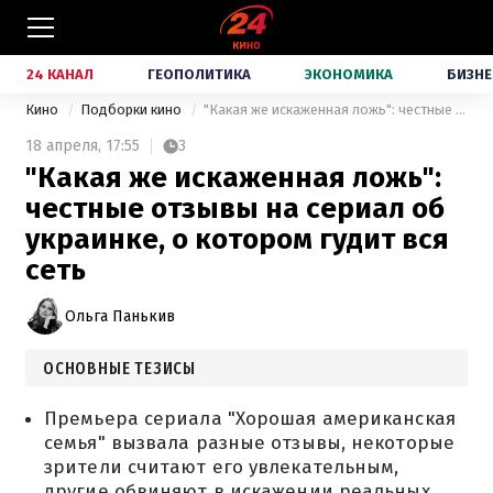
24 КАНАЛ
ГЕОПОЛИТИКА
ЭКОНОМИКА
БИЗНЕ
Кино
Подборки кино
"Какая же искаженная ложь": честные отзывы на сериал об украинке, о котором гудит вся сеть
18 апреля,
17:55
3
"Какая же искаженная ложь":
честные отзывы на сериал об
украинке, о котором гудит вся
сеть
Ольга Панькив
ОСНОВНЫЕ ТЕЗИСЫ
Премьера сериала "Хорошая американская
семья" вызвала разные отзывы, некоторые
зрители считают его увлекательным,
другие обвиняют в искажении реальных