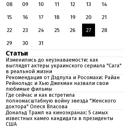
08
09
10
11
12
13
14
15
16
17
18
19
20
21
22
23
24
25
26
27
28
29
30
31
Статьи
Изменились до неузнаваемости: как
выглядят актеры украинского сериала "Сага"
в реальной жизни
Рекомендация от Дэдпула и Росомахи: Райан
Рейнольдс и Хью Джекман назвали свои
любимые фильмы
Где сейчас и как встретила
полномасштабную войну звезда "Женского
доктора" Олеся Власова
Дональд Трамп на киноэкранах: 5 самых
известных камео кандидата в президенты
США