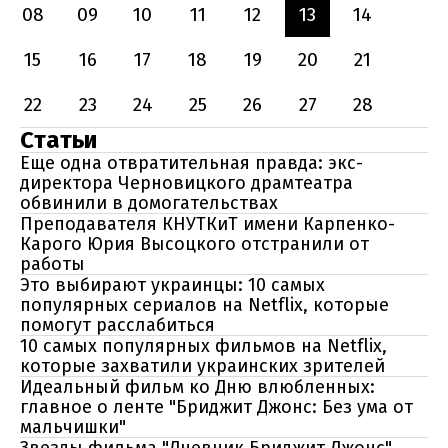
08
09
10
11
12
13
14
15
16
17
18
19
20
21
22
23
24
25
26
27
28
Статьи
Еще одна отвратительная правда: экс-
директора Черновицкого драмтеатра
обвинили в домогательствах
Преподавателя КНУТКиТ имени Карпенко-
Карого Юрия Высоцкого отстранили от
работы
Это выбирают украинцы: 10 самых
популярных сериалов на Netflix, которые
помогут расслабиться
10 самых популярных фильмов на Netflix,
которые захватили украинских зрителей
Идеальный фильм ко Дню влюбленных:
главное о ленте "Бриджит Джонс: Без ума от
мальчишки"