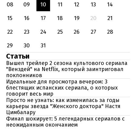
08
09
10
11
12
13
14
15
16
17
18
19
20
21
22
23
24
25
26
27
28
29
30
31
Статьи
Вышел трейлер 2 сезона культового сериала
"Венздей" на Netflix, который заинтриговал
поклонников
Идеальные для просмотра вечером: 3
блестящих испанских сериала, о которых
говорит весь мир
Просто не узнать: как изменилась за годы
карьеры звезда "Женского доктора" Настя
Цимбалару
Финал шокирует: 5 легендарных сериалов с
неожиданным окончанием