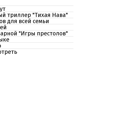
ут
ый триллер "Тихая Нава"
ов для всей семьи
лей
дарной "Игры престолов"
зыке
ю
отреть