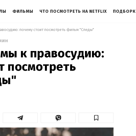
АЛЫ
ФИЛЬМЫ
ЧТО ПОСМОТРЕТЬ НА NETFLIX
ПОДБОРК
равосудию: почему стоит посмотреть фильм "Следы" 
мин
вмы к правосудию:
т посмотреть
ды"