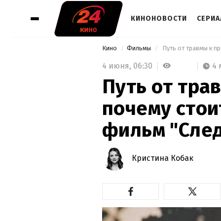
КИНОНОВОСТИ
СЕРИ
Кино
Фильмы
 Путь от травмы к п
4 июня,
06:30
4 
Путь от тра
почему стои
фильм "Сле
Кристина Кобак