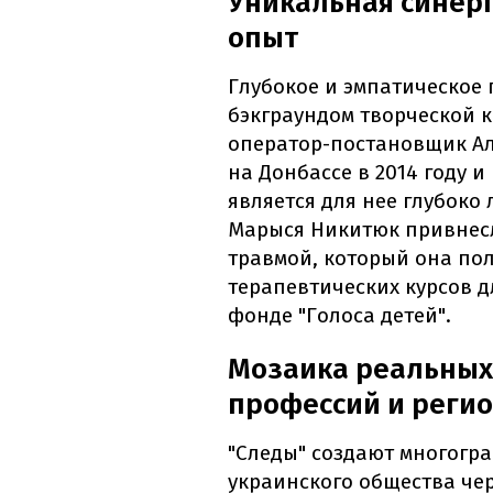
Уникальная синерг
опыт
Глубокое и эмпатическое 
бэкграундом творческой к
оператор-постановщик Ал
на Донбассе в 2014 году и
является для нее глубок
Марыся Никитюк привнесл
травмой, который она пол
терапевтических курсов д
фонде "Голоса детей".
Мозаика реальных
профессий и реги
"Следы" создают многогр
украинского общества че