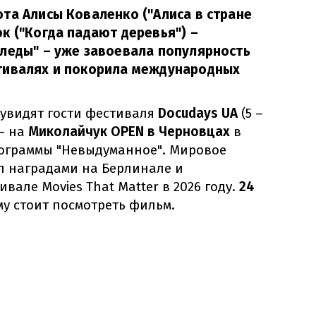
та Алисы Коваленко ("Алиса в стране
к ("Когда падают деревья") –
леды" – уже завоевала популярность
тивалях и покорила международных
 увидят гости фестиваля
Docudays UA
(5 –
 – на
Миколайчук OPEN в Черновцах
в
ограммы "Невыдуманное". Мировое
 наградами на Берлинале и
але Movies That Matter в 2026 году.
24
у стоит посмотреть фильм.