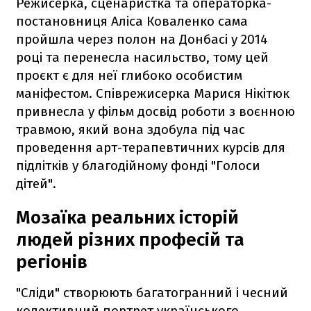
Режисерка, сценаристка та операторка-
постановниця Аліса Коваленко сама
пройшла через полон на Донбасі у 2014
році та перенесла насильство, тому цей
проєкт є для неї глибоко особистим
маніфестом. Співрежисерка Марися Нікітюк
привнесла у фільм досвід роботи з воєнною
травмою, який вона здобула під час
проведення арт-терапевтичних курсів для
підлітків у благодійному фонді "Голоси
дітей".
Мозаїка реальних історій
людей різних професій та
регіонів
"Сліди" створюють багатогранний і чесний
колективний портрет українського