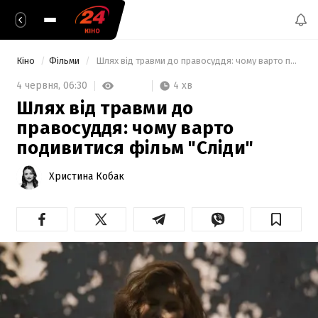
Кіно
Фільми
 Шлях від травми до правосуддя: чому варто подивитися фільм "Сліди" 
4 хв
4 червня,
06:30
Шлях від травми до
правосуддя: чому варто
подивитися фільм "Сліди"
Христина Кобак