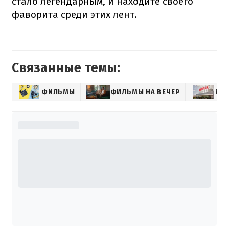
стало легендарным, и находите своего
фаворита среди этих лент.
Связанные темы:
ФИЛЬМЫ
ФИЛЬМЫ НА ВЕЧЕР
NET