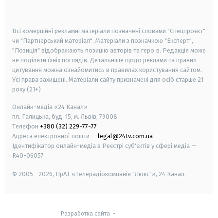
smart tv
samsung smart tv
Всі комерційні рекламні матеріали позначені словами "Спецпроєкт"
чи "Партнерський матеріал". Матеріали з позначкою "Експерт",
"Позиція" відображають позицію авторів та героїв. Редакція може
не поділяти їхніх поглядів. Детальніше щодо реклами та правил
цитування можна ознайомитись в правилах користування сайтом.
Усі права захищені.
Матеріали сайту призначені для осіб старше
21
року (21+)
Онлайн-медіа «24 Канал»
пл. Галицька, буд. 15, м. Львів, 79008
Телефон
+380 (32) 229-77-77
Адреса електронної пошти —
legal@24tv.com.ua
Ідентифікатор онлайн-медіа в Реєстрі суб'єктів у сфері медіа —
R40-06057
© 2005—2026,
ПрАТ «Телерадіокомпанія "Люкс"», 24 Канал.
Разработка сайта
-