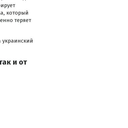
рирует
ка, который
енно теряет
а украинский
так и от