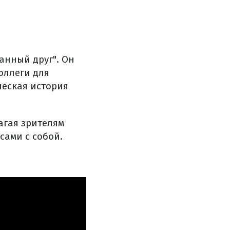
анный друг". Он
оллеги для
ческая история
агая зрителям
сами с собой.