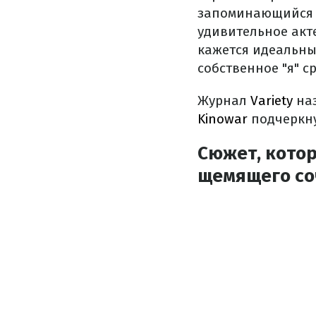
запоминающийся н
удивительное акте
кажется идеальны
собственное "я" с
Журнал
Variety
наз
Kinowar
подчеркнул
Сюжет, которы
щемящего со