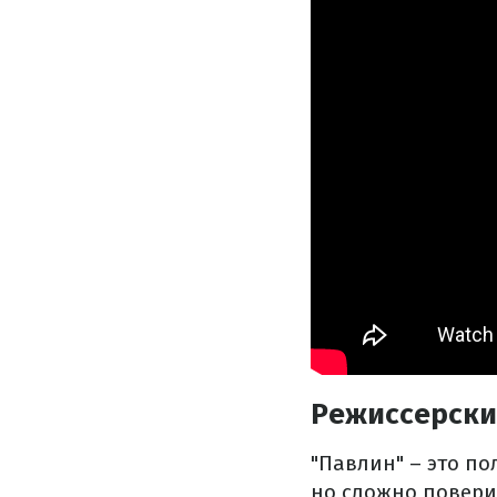
Режиссерски
"Павлин" – это п
но сложно повери