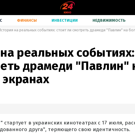
С
ФИНАНСЫ
ИНВЕСТИЦИИ
НЕДВИЖИМОСТЬ
История на реальных событиях: стоит ли смотреть драмеди "Павлин" на бо
на реальных событиях:
реть драмеди "Павлин" 
 экранах
 стартует в украинских кинотеатрах с 17 июля, рас
дованного друга", теряющего свою идентичность.