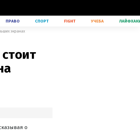
ПРАВО
СПОРТ
FIGHT
УЧЕБА
ЛАЙФХАК
льших экранах
 стоит
на
сказывая о