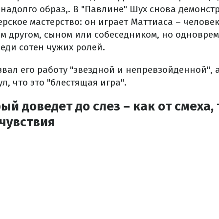
адолго образ,. В "Павлине" Шух снова демонст
рское мастерство: он играет Маттиаса – челове
м другом, сыном или собеседником, но одноврем
реди сотен чужих ролей.
вал его работу "звездной и непревзойденной", 
, что это "блестящая игра".
й доведет до слез – как от смеха, 
чувствия