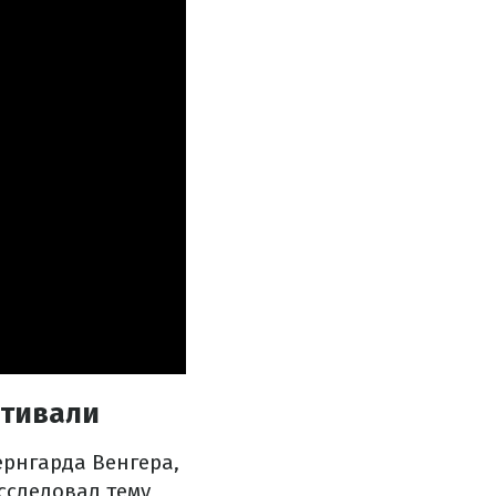
стивали
ернгарда Венгера,
сследовал тему