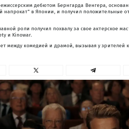
режиссерским дебютом Бернгарда Венгера, основа
й напрокат" в Японии, и получил положительные 
лавной роли получил похвалу за свое актерское мас
ety и Kinowar.
т между комедией и драмой, вызывая у зрителей ка