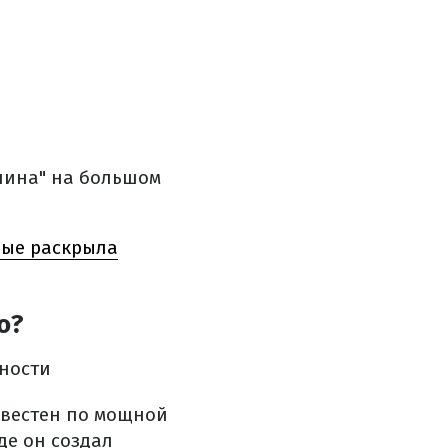
влина" на большом
вые раскрыла
о?
нности
звестен по мощной
де он создал