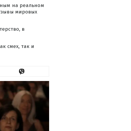
нным на реальном
отзывы мировых
терство, в
к смех, так и