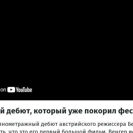
й дебют, который уже покорил фе
олнометражный дебют австрийского режиссера Б
ть, что это его первый большой фильм. Венгер и