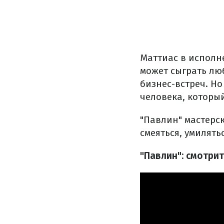
Маттиас в исполн
может сыграть лю
бизнес-встреч. Н
человека, которы
"Павлин" мастерс
смеяться, умилять
"Павлин": смотри