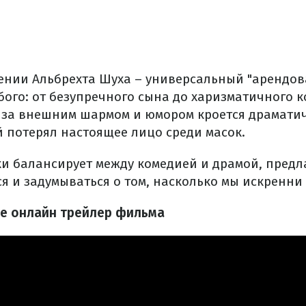
ении Альбрехта Шуха – универсальный "арендов
бого: от безупречного сына до харизматичного к
о за внешним шармом и юмором кроется драмати
й потерял настоящее лицо среди масок.
ки балансирует между комедией и драмой, предл
ся и задумываться о том, насколько мы искренни 
те онлайн трейлер фильма