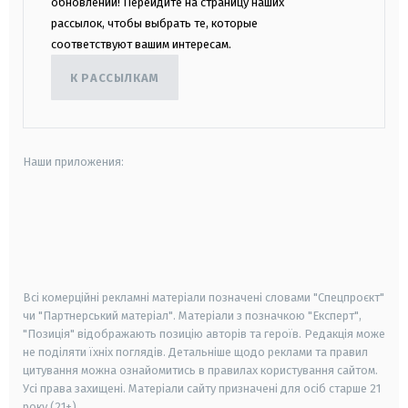
обновлений! Перейдите на страницу наших
рассылок, чтобы выбрать те, которые
соответствуют вашим интересам.
К РАССЫЛКАМ
Наши приложения:
android
apple
smart tv
samsung smart tv
Всі комерційні рекламні матеріали позначені словами "Спецпроєкт"
чи "Партнерський матеріал". Матеріали з позначкою "Експерт",
"Позиція" відображають позицію авторів та героїв. Редакція може
не поділяти їхніх поглядів. Детальніше щодо реклами та правил
цитування можна ознайомитись в правилах користування сайтом.
Усі права захищені.
Матеріали сайту призначені для осіб старше
21
року (21+)