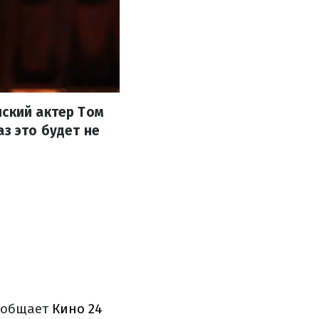
нский актер Том
з это будет не
ообщает
Кино 24