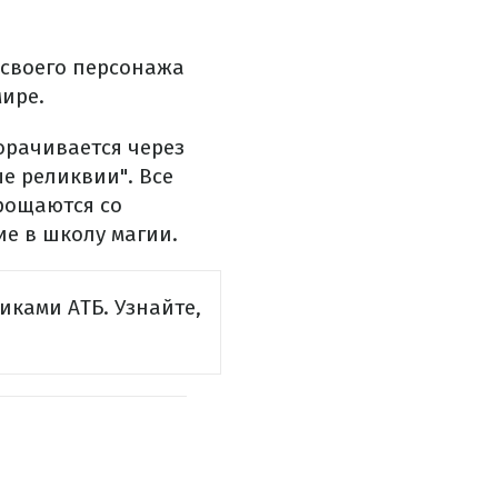
ю своего персонажа
ире.
орачивается через
е реликвии". Все
прощаются со
е в школу магии.
иками АТБ. Узнайте,