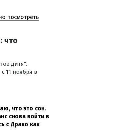
но посмотреть
: что
тое дитя".
 с 11 ноября в
аю, что это сон.
анс снова войти в
сь с Драко как