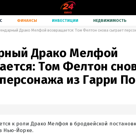
С
ФИНАНСЫ
ИНВЕСТИЦИИ
НЕДВИЖИМОСТЬ
гендарный Драко Мелфой возвращается: Том Фелтон снова сыграет персо
рный Драко Мелфой
ается: Том Фелтон сно
 персонажа из Гарри П
ется к роли Драко Мелфоя в бродвейской постановк
в Нью-Йорке.