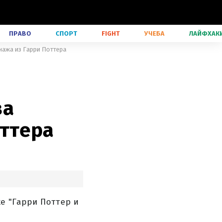
ПРАВО
СПОРТ
FIGHT
УЧЕБА
ЛАЙФХАК
нажа из Гарри Поттера
ва
оттера
е "Гарри Поттер и