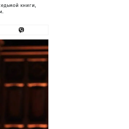
седьмой книги,
м.