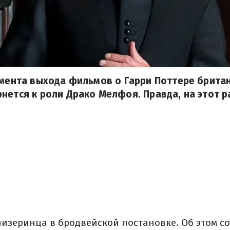
омента выхода фильмов о Гарри Поттере брита
нется к роли Драко Мелфоя. Правда, на этот ра
лизеринца в бродвейской постановке. Об этом с