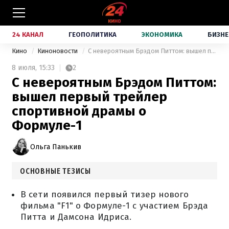
24 КАНАЛ
ГЕОПОЛИТИКА
ЭКОНОМИКА
БИЗНЕ
Кино
Киноновости
С невероятным Брэдом Питтом: вышел первый трейлер спортивной драмы о Формуле-1
8 июля,
15:33
2
С невероятным Брэдом Питтом:
вышел первый трейлер
спортивной драмы о
Формуле-1
Ольга Панькив
ОСНОВНЫЕ ТЕЗИСЫ
В сети появился первый тизер нового
фильма "F1" о Формуле-1 с участием Брэда
Питта и Дамсона Идриса.