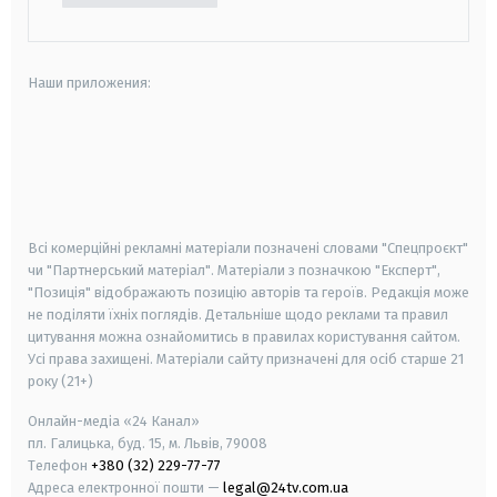
Наши приложения:
android
apple
smart tv
samsung smart tv
Всі комерційні рекламні матеріали позначені словами "Спецпроєкт"
чи "Партнерський матеріал". Матеріали з позначкою "Експерт",
"Позиція" відображають позицію авторів та героїв. Редакція може
не поділяти їхніх поглядів. Детальніше щодо реклами та правил
цитування можна ознайомитись в правилах користування сайтом.
Усі права захищені.
Матеріали сайту призначені для осіб старше
21
року (21+)
Онлайн-медіа «24 Канал»
пл. Галицька, буд. 15, м. Львів, 79008
Телефон
+380 (32) 229-77-77
Адреса електронної пошти —
legal@24tv.com.ua