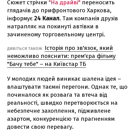
Сюжет стрічки
"На драйві"
переносить
глядачів до прифронтового Харкова,
інформує
24 Канал
. Там компанія друзів
натрапляє на покинуті автівки в
зачиненому торговельному центрі.
Історія про зв'язок, який
ДИВІТЬСЯ ТАКОЖ
неможливо пояснити: прем'єра фільму
"Бачу тебе" – на Київстар ТБ
У молодих людей виникає шалена ідея –
влаштувати таємні перегони. Однак те, що
починалося як розвага та втеча від
реальності, швидко перетворюється на
небезпечне захоплення, підживлене
азартом, конкуренцією та прагненням
довести свою перевагу.