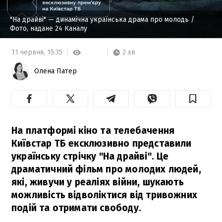
"На драйві" — динамічна українська драма про молодь
/
Фото, надане 24 Каналу
2 хв
11 червня,
15:35
Олена Патер
На платформі кіно та телебачення
Київстар ТБ ексклюзивно представили
українську стрічку "На драйві". Це
драматичний фільм про молодих людей,
які, живучи у реаліях війни, шукають
можливість відволіктися від тривожних
подій та отримати свободу.