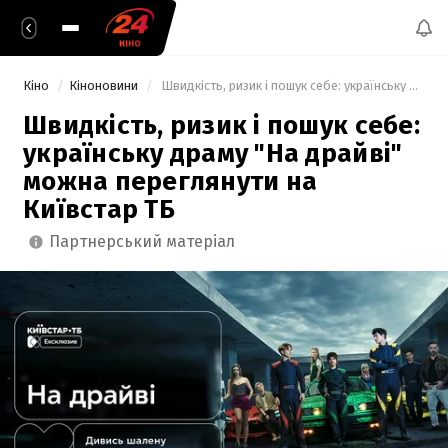
Кіно
Кіноновини
 Швидкість, ризик і пошук себе: українську драму "На драйві" можна переглянути на Київстар ТБ 
Швидкість, ризик і пошук себе:
українську драму "На драйві"
можна переглянути на
Київстар ТБ
партнерський матеріал