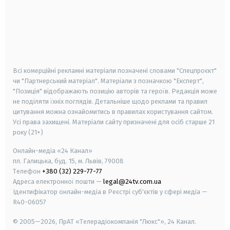
android
apple
smart tv
samsung smart tv
Всі комерційні рекламні матеріали позначені словами "Спецпроєкт"
чи "Партнерський матеріал". Матеріали з позначкою "Експерт",
"Позиція" відображають позицію авторів та героїв. Редакція може
не поділяти їхніх поглядів. Детальніше щодо реклами та правил
цитування можна ознайомитись в правилах користування сайтом.
Усі права захищені.
Матеріали сайту призначені для осіб старше
21
року (21+)
Онлайн-медіа «24 Канал»
пл. Галицька, буд. 15, м. Львів, 79008
Телефон
+380 (32) 229-77-77
Адреса електронної пошти —
legal@24tv.com.ua
Ідентифікатор онлайн-медіа в Реєстрі суб'єктів у сфері медіа —
R40-06057
© 2005—2026,
ПрАТ «Телерадіокомпанія "Люкс"», 24 Канал.