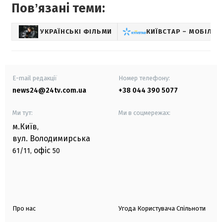
Повʼязані теми:
УКРАЇНСЬКІ ФІЛЬМИ
КИЇВСТАР – МОБІЛЬ
E-mail редакції
Номер телефону:
news24@24tv.com.ua
+38 044 390 5077
Ми тут:
Ми в соцмережах:
м.Київ
,
вул. Володимирська
офіс
61/11,
50
Про нас
Угода Користувача Спільноти