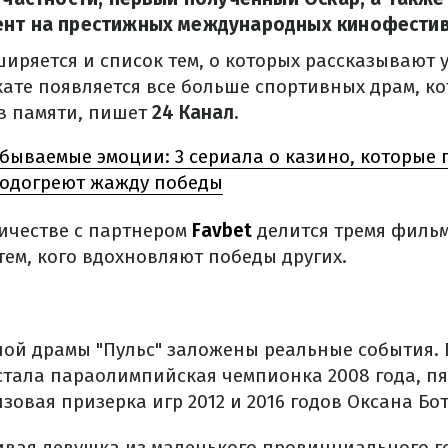
ент на престижных международных кинофестив
ширяется и список тем, о которых рассказывают
кате появляется все больше спортивных драм, к
в памяти,
пишет
24 Канал.
бываемые эмоции: 3 сериала о казино, которые
подогреют жажду победы
ичестве с партнером
Favbet
делится тремя филь
тем, кого вдохновляют победы других.
ной драмы "Пульс" заложены реальные события.
стала параолимпийская чемпионка 2008 года, п
зовая призерка игр 2012 и 2016 годов Оксана Бот
ивая девушка из маленького провинциального го