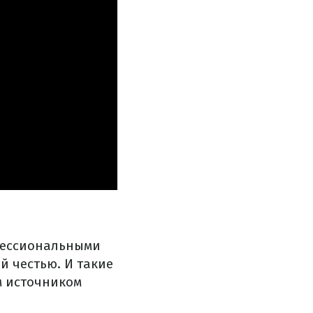
офессиональными
й честью. И такие
м источником