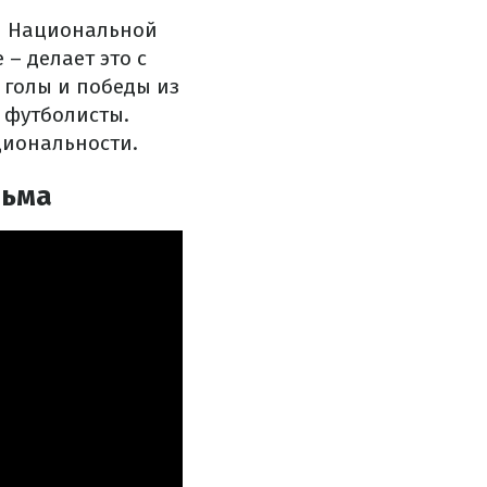
ия Национальной
 – делает это с
 голы и победы из
 футболисты.
циональности.
льма