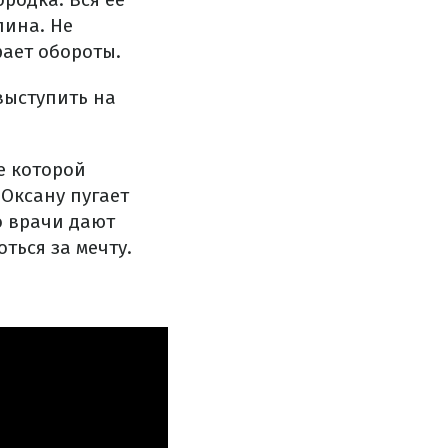
лина. Не
ает обороты.
выступить на
е которой
 Оксану пугает
о врачи дают
ться за мечту.