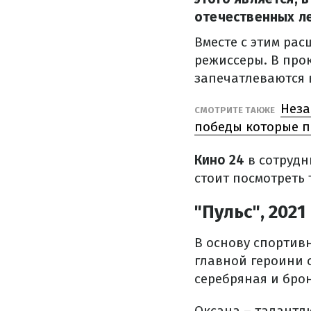
отечественных л
Вместе с этим рас
режиссеры. В про
запечатлеваются 
Неза
СМОТРИТЕ ТАКЖЕ
победы которые 
Кино 24
в сотрудн
стоит посмотреть 
"Пульс", 2021
В основу спортив
главной героини 
серебряная и брон
Оксана – талантл