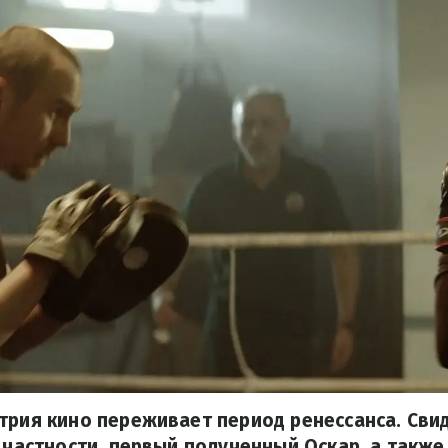
трия кино переживает период ренессанса. Сви
в частности, первый полученный Оскар, а также