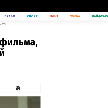
ПРАВО
СПОРТ
FIGHT
УЧЕБА
ЛАЙФХАК
амяти
 фильма,
й