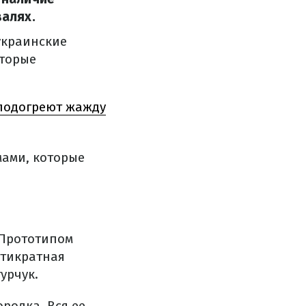
алях.
 украинские
оторые
 подогреют жажду
мами, которые
 Прототипом
ятикратная
урчук.
родка. Вся ее