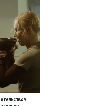
детельством
 наличие