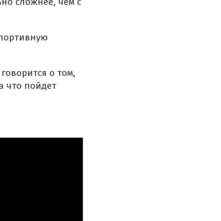
но сложнее, чем с
спортивную
говорится о том,
а что пойдет