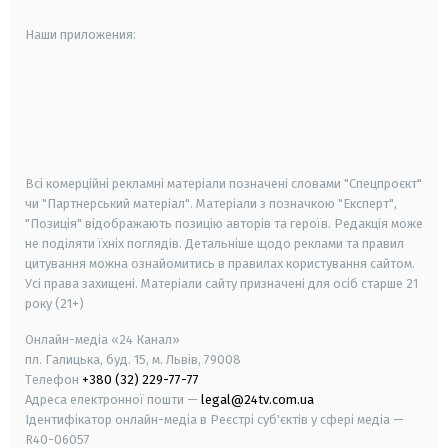
Наши приложения:
android
apple
smart tv
samsung smart tv
Всі комерційні рекламні матеріали позначені словами "Спецпроєкт"
чи "Партнерський матеріал". Матеріали з позначкою "Експерт",
"Позиція" відображають позицію авторів та героїв. Редакція може
не поділяти їхніх поглядів. Детальніше щодо реклами та правил
цитування можна ознайомитись в правилах користування сайтом.
Усі права захищені.
Матеріали сайту призначені для осіб старше
21
року (21+)
Онлайн-медіа «24 Канал»
пл. Галицька, буд. 15, м. Львів, 79008
Телефон
+380 (32) 229-77-77
Адреса електронної пошти —
legal@24tv.com.ua
Ідентифікатор онлайн-медіа в Реєстрі суб'єктів у сфері медіа —
R40-06057