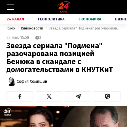
24 КАНАЛ
ГЕОПОЛИТИКА
ЭКОНОМИКА
БИЗНЕ
Кино
Киноновости
Звезда сериала "Подмена" разочарована позицией Бенюка в скандале с домогательствами в КНУТКиТ
22 мая,
15:58
3
Звезда сериала "Подмена"
разочарована позицией
Бенюка в скандале с
домогательствами в КНУТКиТ
София Хомишин