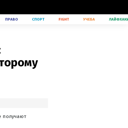
ПРАВО
СПОРТ
FIGHT
УЧЕБА
ЛАЙФХАК
:
оторому
е получают