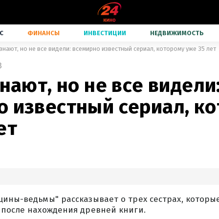
С
ФИНАНСЫ
ИНВЕСТИЦИИ
НЕДВИЖИМОСТЬ
 знают, но не все видели: всемирно известный сериал, которому уже 35 лет
3
знают, но не все видели
о известный сериал, к
ет
щины-ведьмы" рассказывает о трех сестрах, которы
 после нахождения древней книги.