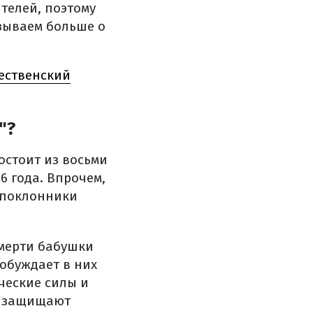
телей, поэтому
зываем больше о
дественский
"?
остоит из восьми
6 года. Впрочем,
 поклонники
смерти бабушки
обуждает в них
ческие силы и
и защищают