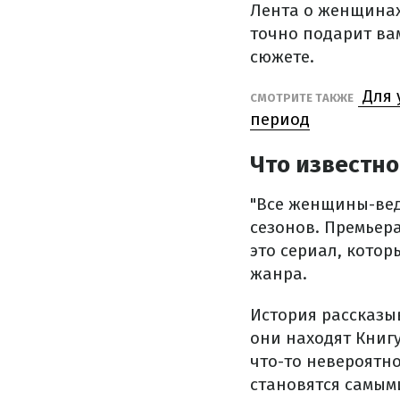
Лента о женщинах
точно подарит ва
сюжете.
Для 
СМОТРИТЕ ТАКЖЕ
период
Что известно
"Все женщины-вед
сезонов. Премьера
это сериал, кото
жанра.
История рассказыв
они находят Книг
что-то невероятн
становятся самы