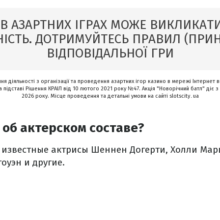
 В АЗАРТНИХ ІГРАХ МОЖЕ ВИКЛИКАТИ
ІСТЬ. ДОТРИМУЙТЕСЬ ПРАВИЛ (ПРИ
ВІДПОВІДАЛЬНОЇ ГРИ
я діяльності з організації та проведення азартних ігор казино в мережі Інтернет в
 підставі Рішення КРАІЛ від 10 лютого 2021 року №47. Акція "Новорічний батл" діє з 
2026 року. Місце проведення та детальні умови на сайті slotscity․ua
 об актерском составе?
– известные актрисы Шеннен Догерти, Холли Мар
оуэн и другие.