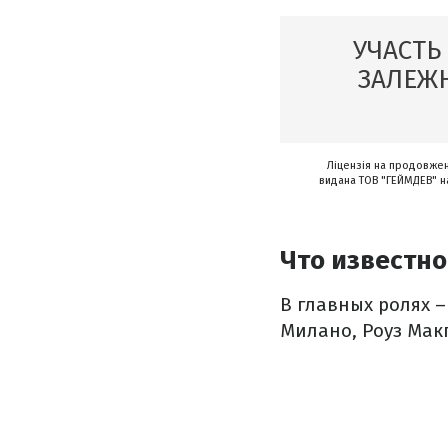
УЧАСТЬ
ЗАЛЕЖН
Ліцензія на продовженн
видана ТОВ "ГЕЙМДЕВ" на
Что известно
В главных ролях 
Милано, Роуз Макг