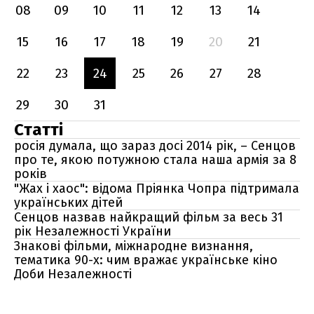
08
09
10
11
12
13
14
15
16
17
18
19
20
21
22
23
24
25
26
27
28
29
30
31
Статті
росія думала, що зараз досі 2014 рік, – Сенцов
про те, якою потужною стала наша армія за 8
років
"Жах і хаос": відома Пріянка Чопра підтримала
українських дітей
Сенцов назвав найкращий фільм за весь 31
рік Незалежності України
Знакові фільми, міжнародне визнання,
тематика 90-х: чим вражає українське кіно
Доби Незалежності