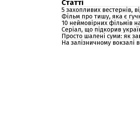
Статті
5 захопливих вестернів, в
Фільм про тишу, яка є гуч
10 неймовірних фільмів на
Серіал, що підкорив україн
Просто шалені суми: як з
На залізничному вокзалі в