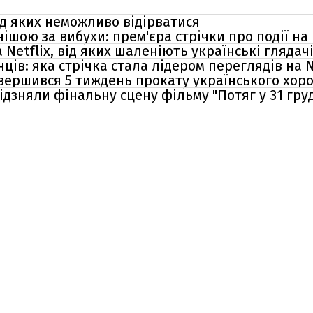
ід яких неможливо відірватися
нішою за вибухи: прем'єра стрічки про події на
 Netflix, від яких шаленіють українські глядач
ців: яка стрічка стала лідером переглядів на N
авершився 5 тиждень прокату українського хоро
ідзняли фінальну сцену фільму "Потяг у 31 гру