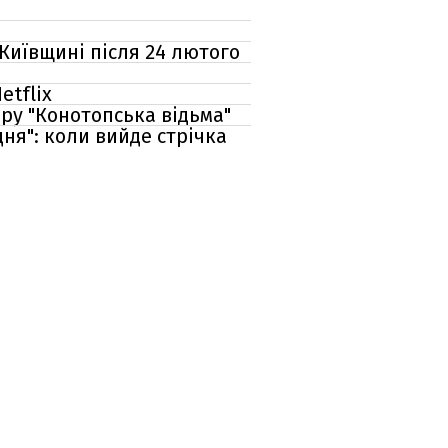
 Київщині після 24 лютого
і
etflix
ру "Конотопська відьма"
дня": коли вийде стрічка