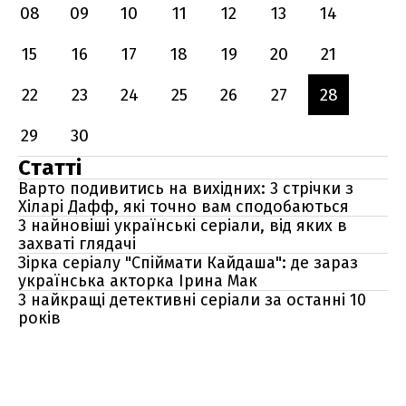
08
09
10
11
12
13
14
15
16
17
18
19
20
21
22
23
24
25
26
27
28
29
30
Статті
Варто подивитись на вихідних: 3 стрічки з
Хіларі Дафф, які точно вам сподобаються
3 найновіші українські серіали, від яких в
захваті глядачі
Зірка серіалу "Спіймати Кайдаша": де зараз
українська акторка Ірина Мак
3 найкращі детективні серіали за останні 10
років