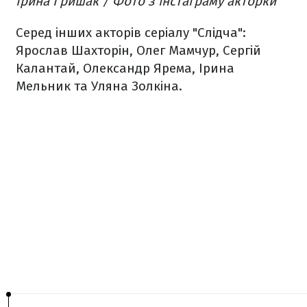
Ірина Гришак / Фото з інстаграму акторки
Серед інших акторів серіалу "Слідча":
Ярослав Шахторін, Олег Мамчур, Сергій
Калантай, Олександр Ярема, Ірина
Мельник та Уляна Золкіна.