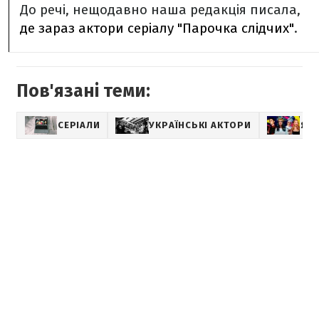
До речі, нещодавно наша редакція писала,
де зараз актори серіалу "Парочка слідчих"
.
Пов'язані теми:
СЕРІАЛИ
УКРАЇНСЬКІ АКТОРИ
ЯК 