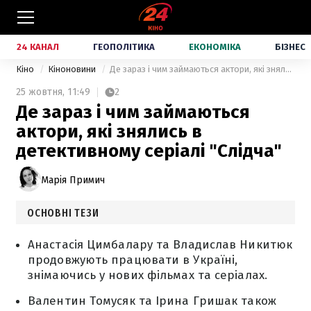
24 КАНАЛ
ГЕОПОЛІТИКА
ЕКОНОМІКА
БІЗНЕС
Кіно
Кіноновини
Де зараз і чим займаються актори, які знялись в детективному серіалі "Слідча"
25 жовтня,
11:49
2
Де зараз і чим займаються
актори, які знялись в
детективному серіалі "Слідча"
Марія Примич
ОСНОВНІ ТЕЗИ
Анастасія Цимбалару та Владислав Никитюк
продовжують працювати в Україні,
знімаючись у нових фільмах та серіалах.
Валентин Томусяк та Ірина Гришак також