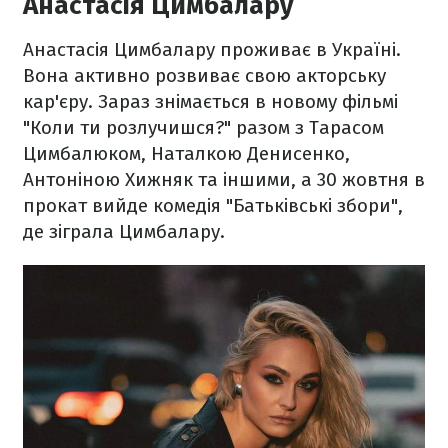
Анастасія Цимбалару
Анастасія Цимбалару проживає в Україні.
Вона активно розвиває свою акторську
кар'єру. Зараз знімається в новому фільмі
"Коли ти розлучишся?" разом з Тарасом
Цимбалюком, Наталкою Денисенко,
Антоніною Хижняк та іншими, а 30 жовтня в
прокат вийде комедія "Батьківські збори",
де зіграла Цимбалару.