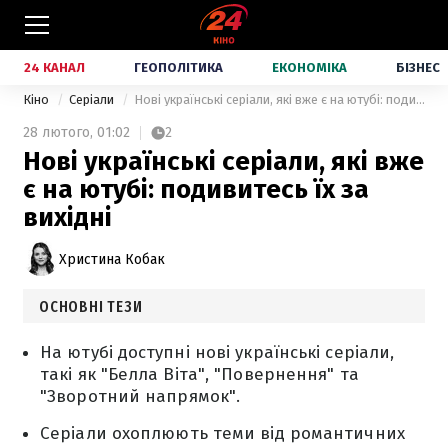
24 КАНАЛ
ГЕОПОЛІТИКА
ЕКОНОМІКА
БІЗНЕС
Кіно
Серіали
Нові українські серіали, які вже є на ютубі: подивитесь їх за вихідні
28 лютого,
01:02
2
Нові українські серіали, які вже
є на ютубі: подивитесь їх за
вихідні
Христина Кобак
ОСНОВНІ ТЕЗИ
На ютубі доступні нові українські серіали,
такі як "Белла Віта", "Повернення" та
"Зворотний напрямок".
Серіали охоплюють теми від романтичних