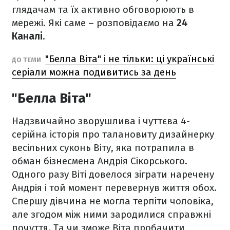
глядачам та їх активно обговорюють в
мережі. Які саме – розповідаємо на
24
Каналі
.
"Белла Віта" і не тільки: ці українські
ДО ТЕМИ
серіали можна подивитись за день
"Белла Віта"
Надзвичайно зворушлива і чуттєва 4-
серійна історія про талановиту дизайнерку
весільних суконь Віту, яка потрапила в
обман бізнесмена Андрія Сікорського.
Одного разу Віті довелося зіграти наречену
Андрія і той момент перевернув життя обох.
Спершу дівчина не могла терпіти чоловіка,
але згодом між ними зародилися справжні
почуття. Та чи зможе Віта пробачити