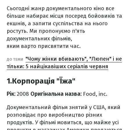
Сьогодні жанр документального кіно все
більше набирає місця посеред бойовиків та
екшнів, а запити суспільства на нього
ростуть. Ми пропонуємо п'ять
документальних фільмів,
яким варто присвятити час.
"Чому жінки вбивають", "Люпен" і не
ДО ТЕМИ
тільки: 5 найцікавіших серіалів червня
1.Корпорація "Їжа"
Рік:
2008
Оригінальна назва:
Food, inc.
Документальний фільм знятий у США, який
розповідає про виробництво різних
продуктів. У фільмі мовиться, що майже усі
продукти в магазинах Америки продаються