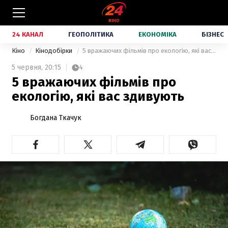
24 КАНАЛ
ГЕОПОЛІТИКА
ЕКОНОМІКА
БІЗНЕС
Кіно
Кінодобірки
5 вражаючих фільмів про екологію, які вас здивують
5 червня,
20:15
4
5 вражаючих фільмів про
екологію, які вас здивують
Богдана Ткачук