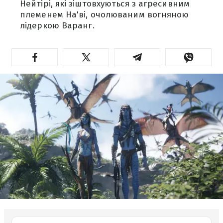
Нейтірі, які зіштовхуються з агресивним
племенем На'ві, очолюваним вогняною
лідеркою Варанг.