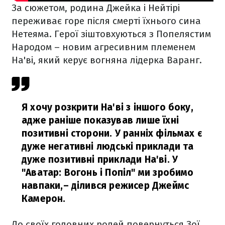
За сюжетом, родина Джейка і Нейтірі
переживає горе після смерті їхнього сина
Нетеяма. Герої зіштовхуються з Попелястим
Народом – новим агресивним племенем
На'ві, який керує вогняна лідерка Варанг.
Я хочу розкрити На'ві з іншого боку,
адже раніше показував лише їхні
позитивні сторони. У ранніх фільмах є
дуже негативні людські приклади та
дуже позитивні приклади На'ві. У
"Аватар: Вогонь і Попіл" ми зробимо
навпаки,
– ділився режисер Джеймс
Камерон.
До своїх головних ролей повернуться Зої