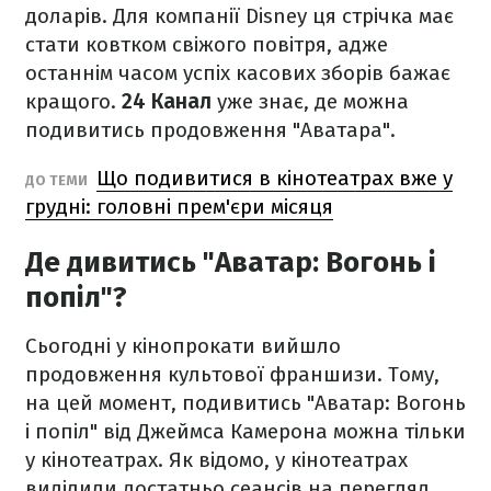
доларів. Для компанії Disney ця стрічка має
стати ковтком свіжого повітря, адже
останнім часом успіх касових зборів бажає
кращого.
24 Канал
уже знає, де можна
подивитись продовження "Аватара".
Що подивитися в кінотеатрах вже у
ДО ТЕМИ
грудні: головні прем'єри місяця
Де дивитись "Аватар: Вогонь і
попіл"?
Сьогодні у кінопрокати вийшло
продовження культової франшизи. Тому,
на цей момент, подивитись "Аватар: Вогонь
і попіл" від Джеймса Камерона можна тільки
у кінотеатрах. Як відомо, у кінотеатрах
виділили достатньо сеансів на перегляд