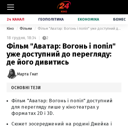
24 КАНАЛ
ГЕОПОЛІТИКА
ЕКОНОМІКА
БІЗНЕС
Кіно
Фільми
Фільм "Аватар: Вогонь і попіл" уже доступний до перегляду: де його дивитись
18 грудня,
18:34
2
Фільм "Аватар: Вогонь і попіл"
уже доступний до перегляду:
де його дивитись
Марта Гнат
ОСНОВНІ ТЕЗИ
Фільм "Аватар: Вогонь і попіл" доступний
для перегляду лише у кінотеатрах у
форматах 2D і 3D.
Сюжет зосереджений на родині Джейка і