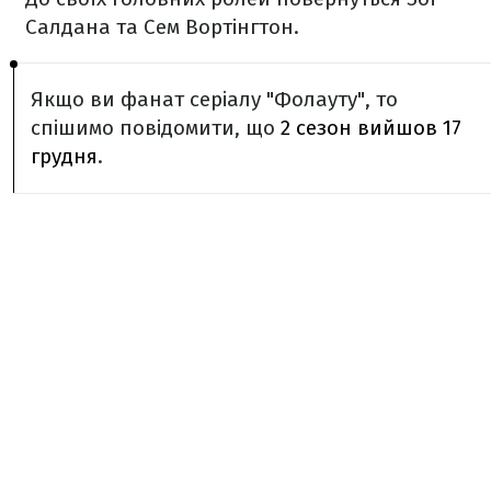
Салдана та Сем Вортінгтон.
Якщо ви фанат серіалу "Фолауту", то
спішимо повідомити, що
2 сезон вийшов 17
грудня
.