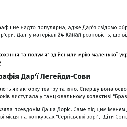
ографії не надто популярна, адже Дар'я свідомо о
ар'єри. Далі у матеріалі
24 Канал
розповість, що в
Кохання та полум'я" здійснили мрію маленької укр
у
рафія Дар'ї Легейди-Сови
ають як акторку театру та кіно. Спершу вона ос
років виступала у танцювальному колективі "Брав
 взяла псевдонім Даша Доріс. Саме під цим іменем
 місця на конкурсах "Сергієвські зорі", "Діти Сонця