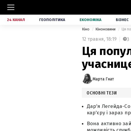
24 КАНАЛ
ГЕОПОЛІТИКА
ЕКОНОМІКА
БІЗНЕС
Кіно
Кіноновини
Ця по
12 травня,
18:19
3
Ця попул
учасниц
Марта Гнат
ОСНОВНІ ТЕЗИ
Дар'я Легейда-Со
кар'єру і зараз п
Вона активно зай
можливість служб