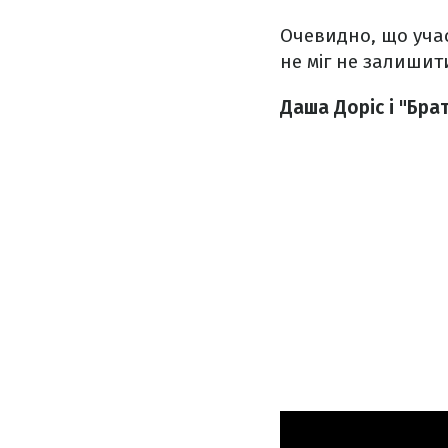
Очевидно, що учас
не міг не залишити 
Даша Доріс і "Бра