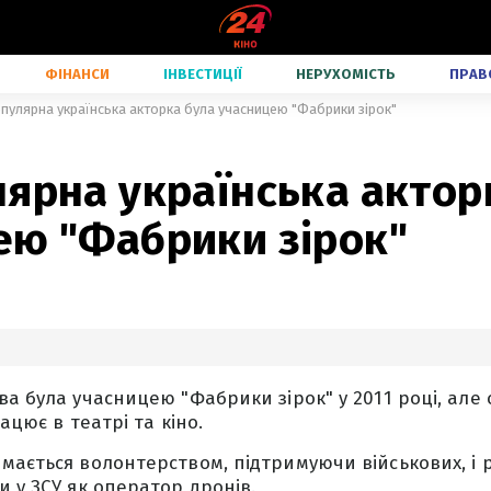
ФІНАНСИ
ІНВЕСТИЦІЇ
НЕРУХОМІСТЬ
ПРАВ
пулярна українська акторка була учасницею "Фабрики зірок"
ярна українська актор
ею "Фабрики зірок"
ва була учасницею "Фабрики зірок" у 2011 році, але
рацює в театрі та кіно.
мається волонтерством, підтримуючи військових, і 
и у ЗСУ як оператор дронів.