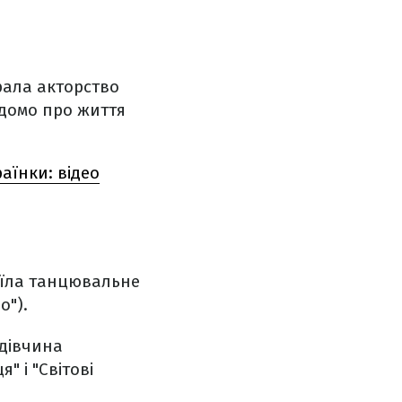
брала акторство
ідомо про життя
аїнки: відео
воїла танцювальне
о").
 дівчина
" і "Світові