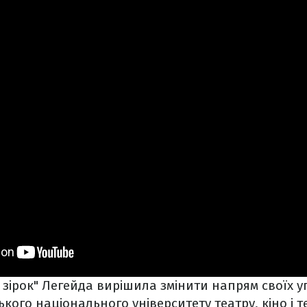
 зірок" Легейда вирішила змінити напрям своїх 
кого національного університету театру, кіно і т