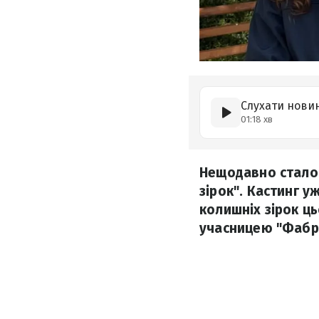
Слухати нови
01:18 хв
Нещодавно стало 
зірок". Кастинг у
колишніх зірок ц
учасницею "Фабри