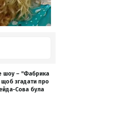
е шоу – "Фабрика
, щоб згадати про
гейда-Сова була