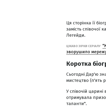
Ця сторінка її бі
замість співочої к
Легейди.
"
ЦІКАВО ЗІРКИ СЕРІАЛУ
зворушило мереж
Коротка біог
Сьогодні Дар'ю зн
мистецтво (п'ять 
У співочій царині
отримувала призові
таланти".