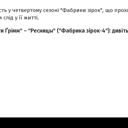
ть у четвертому сезоні "Фабрики зірок", що прохо
слід у її житті.
ти Ґрімм" – "Ресницы" ("Фабрика зірок-4"): дивіт