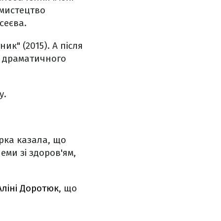
 мистецтво
сеєва.
ник" (2015). А після
о драматичного
у.
орка казала, що
еми зі здоров'ям,
ліні Доротюк
, що