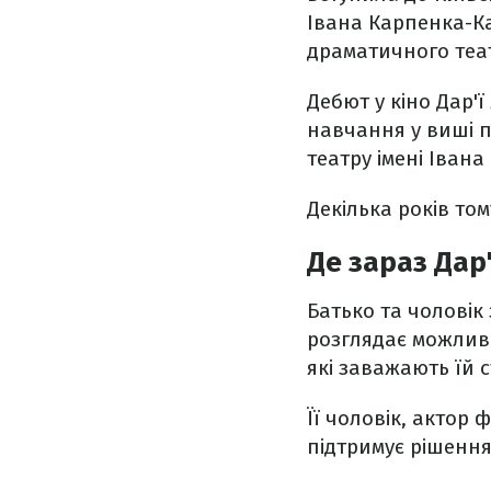
Івана Карпенка-Ка
драматичного теат
Дебют у кіно Дар'ї 
навчання у виші п
театру імені Іван
Декілька років то
Де зараз Дар
Батько та чоловік
розглядає можливі
які заважають їй
Її чоловік, актор 
підтримує рішення