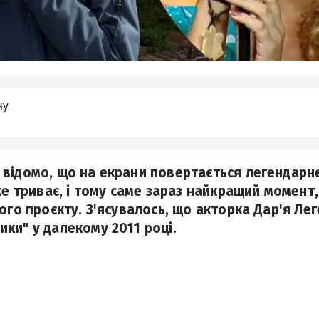
ну
відомо, що на екрани повертається легендарн
же триває, і тому саме зараз найкращий момент
ього проєкту. З'ясувалось, що акторка Дар'я Ле
ки" у далекому 2011 році.