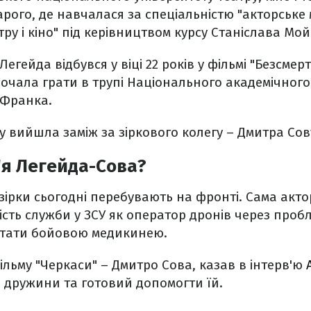
рого, де навчалася за спеціальністю "акторське
ру і кіно" під керівництвом курсу Станіслава Мой
Легейда відбувся у віці 22 років у фільмі "Безсмерт
очала грати в трупі Національного академічног
а Франка.
му вийшла заміж за зіркового колегу – Дмитра Сов
'я Легейда-Сова?
 зірки сьогодні перебувають на фронті. Сама акт
сть служби у ЗСУ як оператор дронів через пробл
 стати бойовою медикинею.
фільму "Черкаси" – Дмитро Сова, казав в інтерв'ю
А
 дружини та готовий допомогти їй.