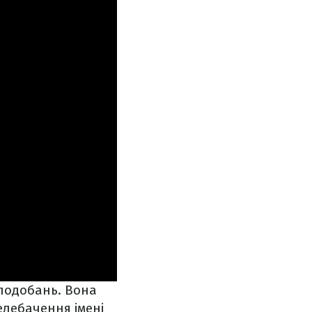
уподобань. Вона
елебачення імені