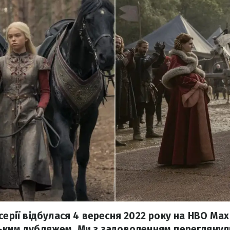
серії відбулася 4 вересня 2022 року на HBO Max
ьким дубляжем. Ми з задоволенням переглянули