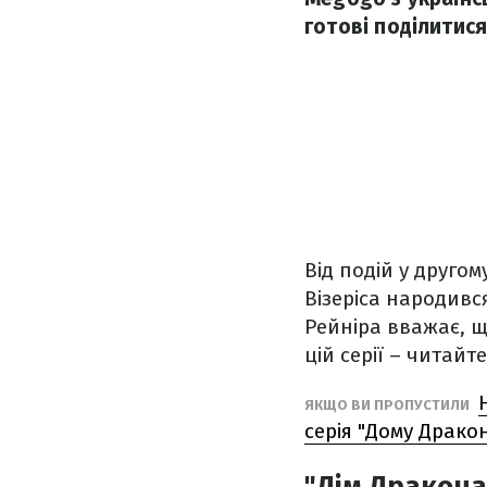
готові поділитис
Від подій у другом
Візеріса народивс
Рейніра вважає, щ
цій серії – читайте
ЯКЩО ВИ ПРОПУСТИЛИ
серія "Дому Драко
"Дім Дракона"