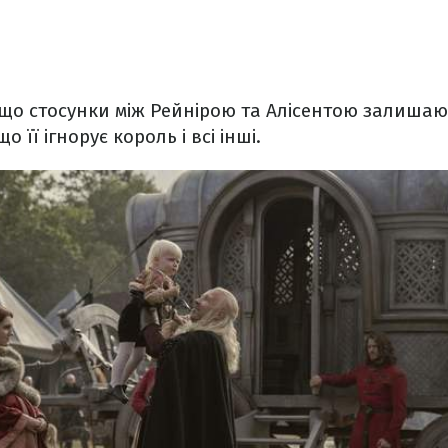
 що стосунки між Рейнірою та Алісентою залишаю
о її ігнорує король і всі інші.