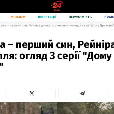
ФІНАНСИ
ІНВЕСТИЦІЇ
НЕРУХОМІСТЬ
ПРАВ
еріса – перший син, Рейніра думає про весілля: огляд 3 серії "Дому Дракона"
са – перший син, Рейнір
лля: огляд 3 серії "Дому
"