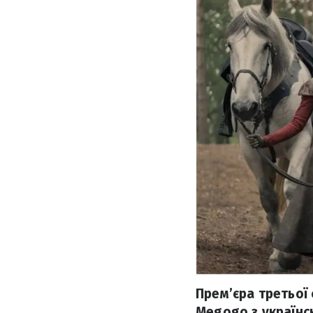
Прем’єра третьої 
Megogo з українс