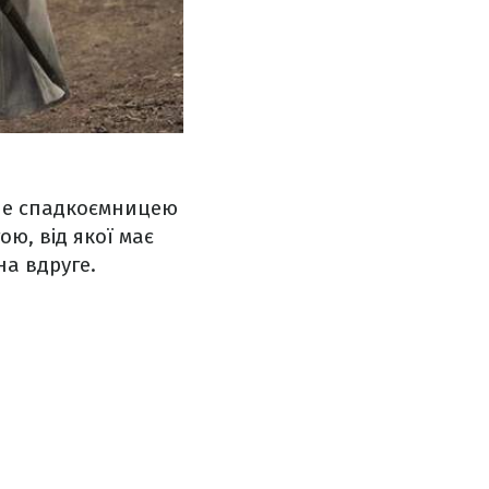
ане спадкоємницею
ою, від якої має
на вдруге.