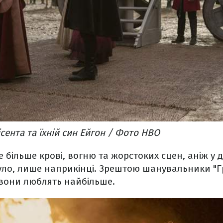
лісента та їхній син Ейгон / Фото HBO
же більше крові, вогню та жорстоких сцен, аніж у д
уло, лише наприкінці. Зрештою шанувальники "Г
 вони люблять найбільше.