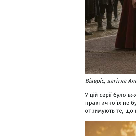
Візеріс, вагітна А
У цій серії було в
практично їх не б
отримують те, що