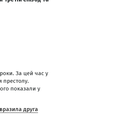
роки. За цей час у
м престолу.
вого показали у
 вразила друга