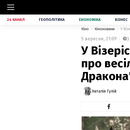
24 КАНАЛ
ГЕОПОЛІТИКА
ЕКОНОМІКА
БІЗНЕС
Кіно
Кіноновини
У Віз
5 вересня,
21:09
3
У Візері
про весі
Дракона
Наталія Гулій