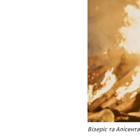
Візеріс та Алісент