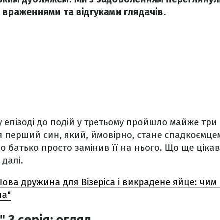
я враженнями та відгуками глядачів.
у епізоді до подій у третьому пройшло майже три 
я перший син, який, ймовірно, стане спадкоємце
о батько просто замінив її на нього. Що ще ціка
 далі.
Нова дружина для Візеріса і викрадене яйце: чим
на"
 3 серія: огляд