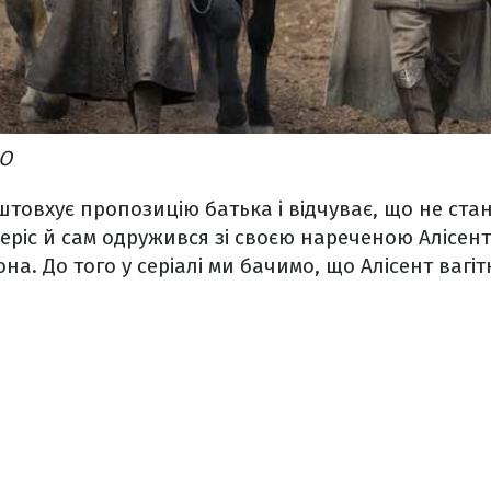
BO
штовхує пропозицію батька і відчуває, що не ст
зеріс й сам одружився зі своєю нареченою Алісент
а. До того у серіалі ми бачимо, що Алісент вагіт