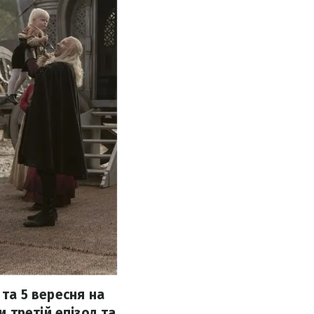
 та 5 вересня на
 третій епізод та