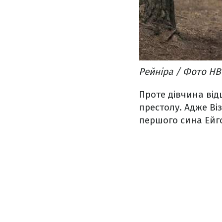
Рейніра / Фото H
Проте дівчина від
престолу. Адже Ві
першого сина Ейгон