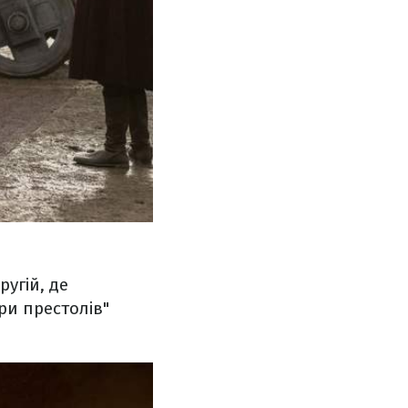
ругій, де
ри престолів"