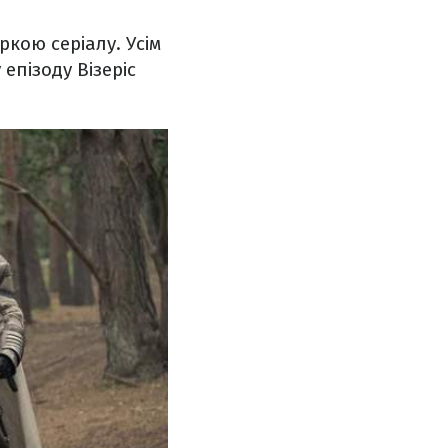
кою серіалу. Усім
 епізоду Візеріс