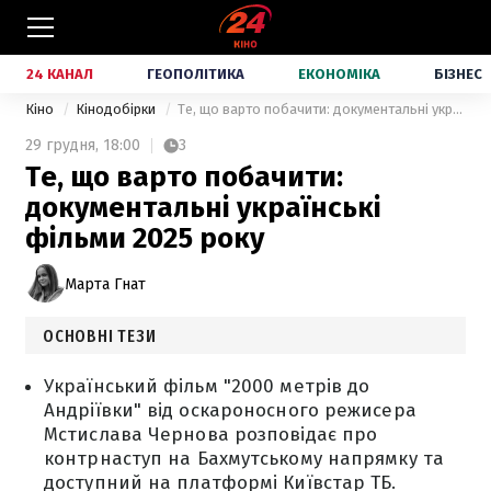
24 КАНАЛ
ГЕОПОЛІТИКА
ЕКОНОМІКА
БІЗНЕС
Кіно
Кінодобірки
Те, що варто побачити: документальні українські фільми 2025 року
29 грудня,
18:00
3
Те, що варто побачити:
документальні українські
фільми 2025 року
Марта Гнат
ОСНОВНІ ТЕЗИ
Український фільм "2000 метрів до
Андріївки" від оскароносного режисера
Мстислава Чернова розповідає про
контрнаступ на Бахмутському напрямку та
доступний на платформі Київстар ТБ.