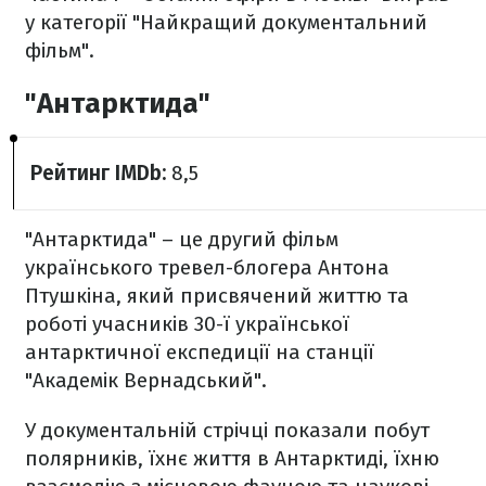
у категорії "Найкращий документальний
фільм".
"Антарктида"
Рейтинг IMDb:
8,5
"Антарктида" – це другий фільм
українського тревел-блогера Антона
Птушкіна, який присвячений життю та
роботі учасників 30-ї української
антарктичної експедиції на станції
"Академік Вернадський".
У документальній стрічці показали побут
полярників, їхнє життя в Антарктиді, їхню