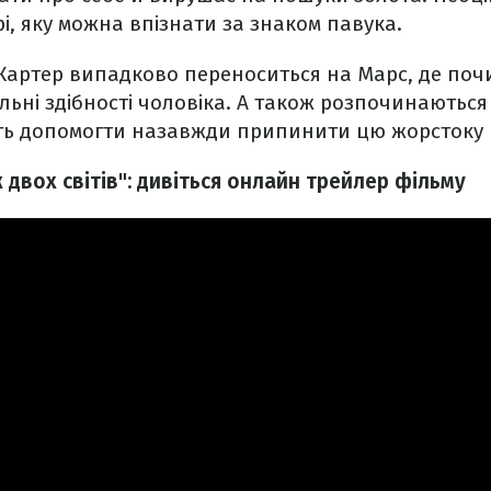
і, яку можна впізнати за знаком павука.
Картер випадково переноситься на Марс, де по
льні здібності чоловіка. А також розпочинаються
уть допомогти назавжди припинити цю жорстоку 
 двох світів": дивіться онлайн трейлер фільму