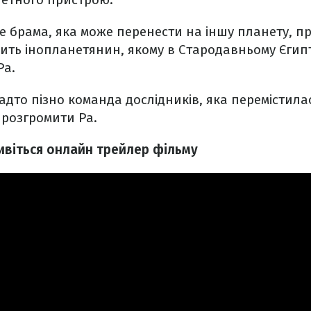
е брама, яка може перенести на іншу планету, п
ить інопланетянин, якому в Стародавньому Єгипт
Ра.
адто пізно команда дослідників, яка перемістила
 розгромити Ра.
ивіться онлайн трейлер фільму