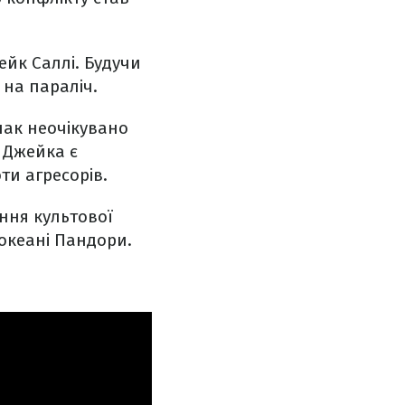
ейк Саллі. Будучи
 на параліч.
нак неочікувано
я Джейка є
ти агресорів.
ння культової
 океані Пандори.