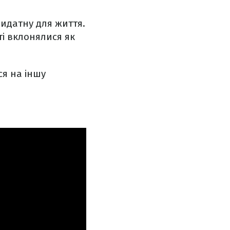
ридатну для життя.
і вклонялися як
ся на іншу