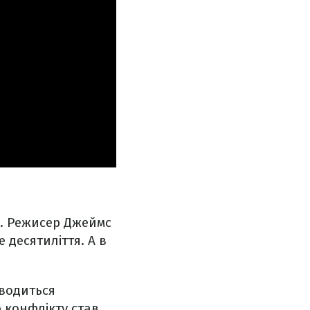
в. Режисер Джеймс
десятиліття. А в
оводиться
 конфлікту став