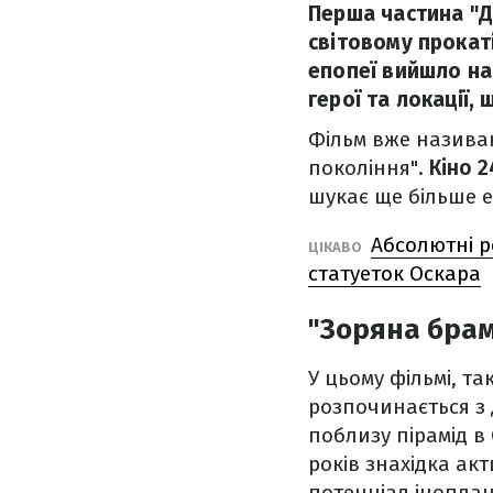
Перша частина "Д
світовому прокат
епопеї вийшло на 
герої та локації,
Фільм вже назива
покоління".
Кіно 2
шукає ще більше е
Абсолютні р
ЦІКАВО
статуеток Оскара
"Зоряна брам
У цьому фільмі, так
розпочинається з 
поблизу пірамід в
років знахідка ак
потенціал інопла