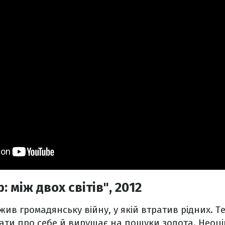
 між двох світів", 2012
ив громадянську війну, у якій втратив рідних. 
ати про себе й вирушає на пошуки золота. Неоц