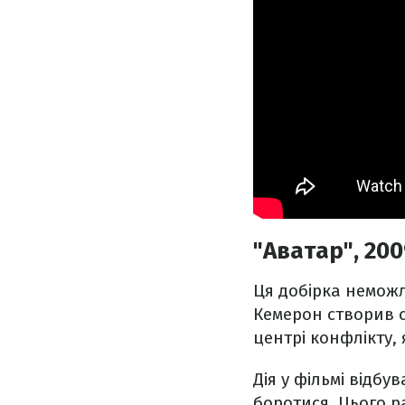
"Аватар", 20
Ця добірка неможл
Кемерон створив с
центрі конфлікту, я
Дія у фільмі відб
боротися. Цього р