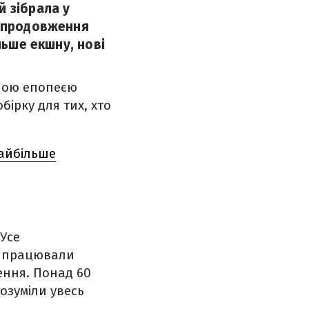
й зібрала у
е продовження
льше екшну, нові
ною епопеєю
бірку для тих, хто
найбільше
 Усе
що працювали
ення. Понад 60
розуміли увесь