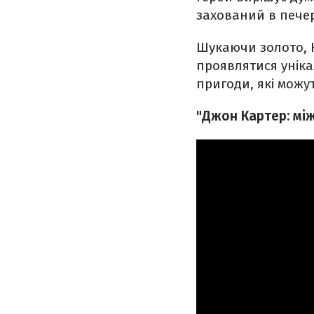
захований в печер
Шукаючи золото, 
проявлятися уніка
пригоди, які мож
"Джон Картер: між