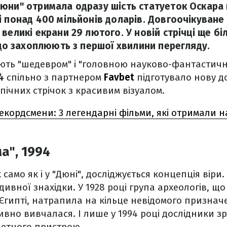
юни" отримала одразу шість статуеток Оскара 
і понад 400 мільйонів доларів. Довгоочікуван
великі екрани 29 лютого. У новій стрічці ще бі
 що захоплюють з першої хвилини перегляду.
ють "шедевром" і "головною науково-фантастич
4
спільно з партнером
Favbet
підготувало нову до
пічних стрічок з красивим візуалом.
екордсмени: 3 легендарні фільми, які отримали 
а", 1994
 само як і у "Дюні", досліджується концепція віри.
дивної знахідки. У 1928 році група археологів, 
 Єгипті, натрапила на кільце невідомого признач
тивно вивчалася. І лише у 1994 році дослідники з
нетного пристрою.