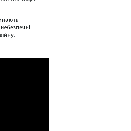
чинають
 небезпечні
війну.