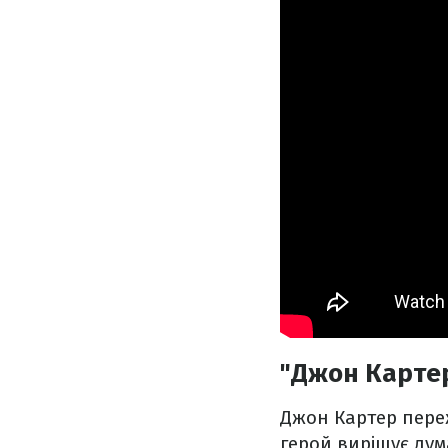
"Джон Картер:
Джон Картер переж
герой вирішує дум