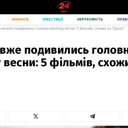
ФІНАНСИ
ІНВЕСТИЦІЇ
НЕРУХОМІСТЬ
ПРАВ
 ви вже подивились головну прем'єру весни: 5 фільмів, схожих на "Дюну"
 вже подивились голов
 весни: 5 фільмів, схож