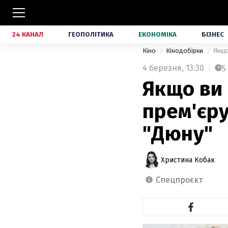
24 КАНАЛ
ГЕОПОЛІТИКА
ЕКОНОМІКА
БІЗНЕС
Кіно
Кінодобірки
Якщо
4 березня,
13:30
5
Якщо ви
прем'єру
"Дюну"
Христина Кобак
спецпроєкт