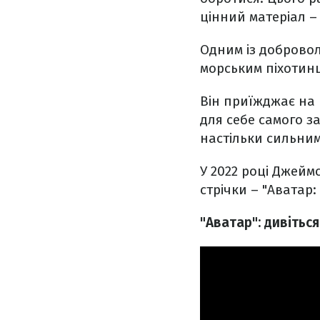
цінний матеріал –
Одним із добровол
морським піхотинц
Він приїжджає на 
для себе самого за
настільки сильним
У 2022 році Джейм
стрічки – "Аватар
"Аватар": дивітьс