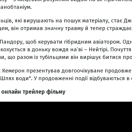
 анобтаніум.
ьців, які вирушають на пошук матеріалу, стає Дж
ем, він отримав значну травму й тепер страждає
Пандору, щоб керувати гібридним авіатором. Од
кохується в доньку вождя на’ві – Нейтірі. Почутт
и, що разом із тубільцями він вирішує битися про
с Кемерон презентував довгоочікуване продовже
: Шлях води". У продовженні події відбуваються в
я онлайн трейлер фільму