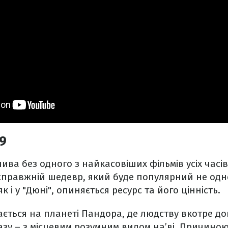
09
ива без одного з найкасовіших фільмів усіх часі
правжній шедевр, який буде популярний не одне 
к і у "Дюні", опиняється ресурс та його цінність.
увається на планеті Пандора, де людству вкотре д
азу – з місцевим розумним видом на’ві. Причиною