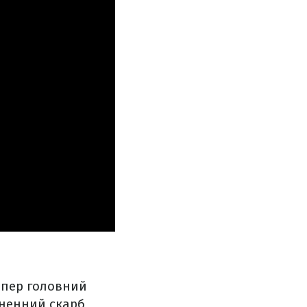
Тепер головний
іненний скарб