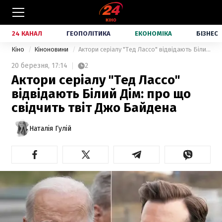
24 КАНАЛ
ГЕОПОЛІТИКА
ЕКОНОМІКА
БІЗНЕС
Кіно
Кіноновини
Актори серіалу "Тед Лассо" відвідають Білий Дім: про що свідчить твіт Джо Байдена
20 березня,
17:14
2
Актори серіалу "Тед Лассо"
відвідають Білий Дім: про що
свідчить твіт Джо Байдена
Наталія Гулій