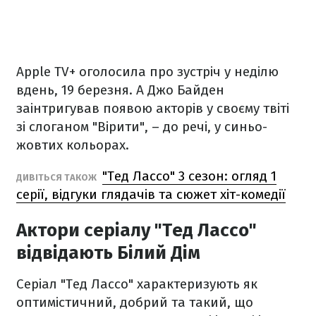
Apple TV+ оголосила про зустріч у неділю
вдень, 19 березня. А Джо Байден
заінтригував появою акторів у своєму твіті
зі слоганом "Вірити", – до речі, у синьо-
жовтих кольорах.
"Тед Лассо" 3 сезон: огляд 1
ДИВІТЬСЯ ТАКОЖ
серії, відгуки глядачів та сюжет хіт-комедії
Актори серіалу "Тед Лассо"
відвідають Білий Дім
Серіал "Тед Лассо" характеризують як
оптимістичний, добрий та такий, що