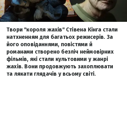
Твори "короля жахів" Стівена Кінга стали
натхненням для багатьох режисерів. За
його оповіданнями, повістями й
романами створено безліч неймовірних
фільмів, які стали культовими у жанрі
жахів. Вони продовжують захоплювати
та лякати глядачів у всьому світі.