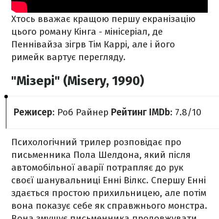
Хтось вважає кращою першу екранізацію
цього роману Кінга - мінісеріал, де
Пеннівайза зігрв Тім Каррі, але і його
римейк вартує перегляду.
"Мізері" (Misery, 1990)
Режисер
: Роб Райнер
Рейтинг IMDb
: 7.8/10
Психологічний трилер розповідає про
письменника Пола Шелдона, який після
автомобільної аварії потрапляє до рук
своєї шанувальниці Енні Вілкс. Спершу Енні
здається простою прихильницею, але потім
вона показує себе як справжнього монстра.
Вона змушує письменника продовжувати