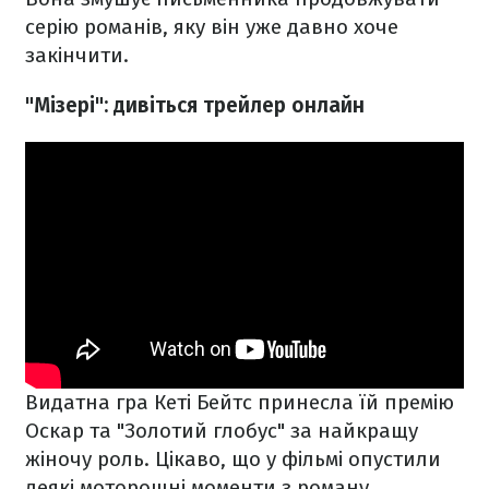
серію романів, яку він уже давно хоче
закінчити.
"Мізері": дивіться трейлер онлайн
Видатна гра Кеті Бейтс принесла їй премію
Оскар та "Золотий глобус" за найкращу
жіночу роль. Цікаво, що у фільмі опустили
деякі моторошні моменти з роману.