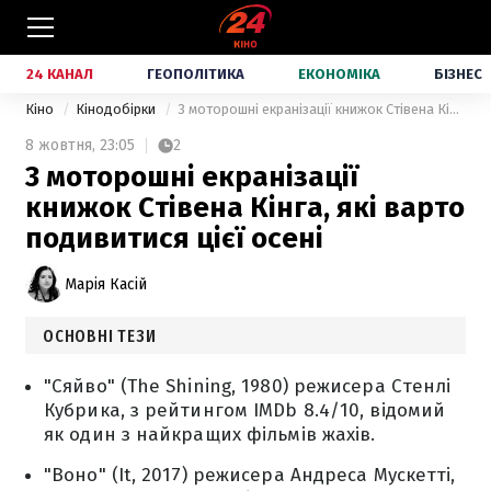
24 КАНАЛ
ГЕОПОЛІТИКА
ЕКОНОМІКА
БІЗНЕС
Кіно
Кінодобірки
3 моторошні екранізації книжок Стівена Кінга, які варто подивитися цієї осені
8 жовтня,
23:05
2
3 моторошні екранізації
книжок Стівена Кінга, які варто
подивитися цієї осені
Марія Касій
ОСНОВНІ ТЕЗИ
"Сяйво" (The Shining, 1980) режисера Стенлі
Кубрика, з рейтингом IMDb 8.4/10, відомий
як один з найкращих фільмів жахів.
"Воно" (It, 2017) режисера Андреса Мускетті,