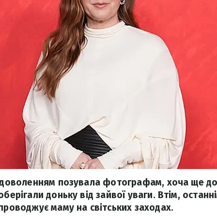
задоволенням позувала фотографам, хоча ще до
оберігали доньку від зайвої уваги. Втім, останн
упроводжує маму на світських заходах.