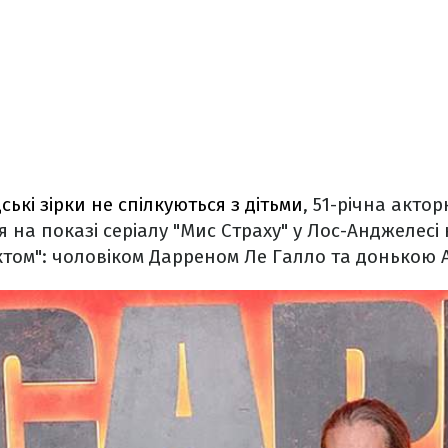
ські зірки не спілкуються з дітьми
, 51-річна актор
ся на показі серіалу "Мис Страху" у Лос-Анджелесі 
ктом": чоловіком Дарреном Ле Галло та донькою 