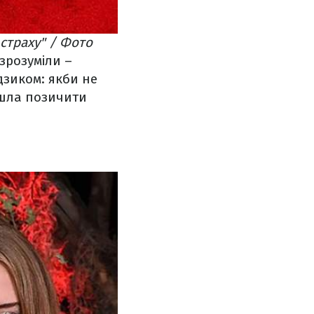
 страху" / Фото
 зрозуміли –
дзиком: якби не
ийшла позичити