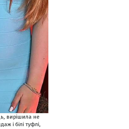
дь, вирішила не
аж і білі туфлі,