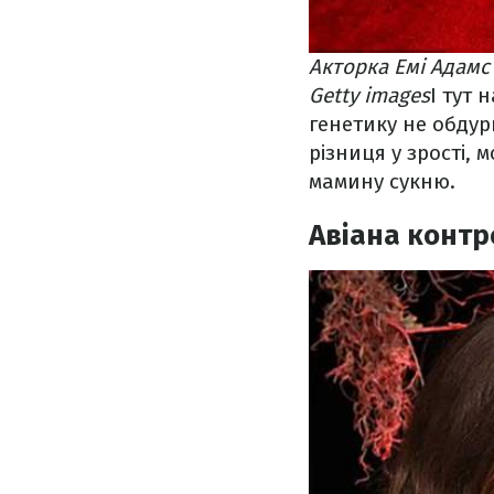
Акторка Емі Адамс
Getty images
І тут 
генетику не обдури
різниця у зрості,
мамину сукню.
Авіана контр