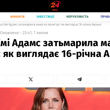
ФІНАНСИ
ІНВЕСТИЦІЇ
НЕРУХОМІСТЬ
ПРАВ
а Емі Адамс затьмарила маму на прем'єрі: як виглядає 16-річна Авіана
Оновлено - 23:41, 7 липня
мі Адамс затьмарила м
: як виглядає 16-річна 