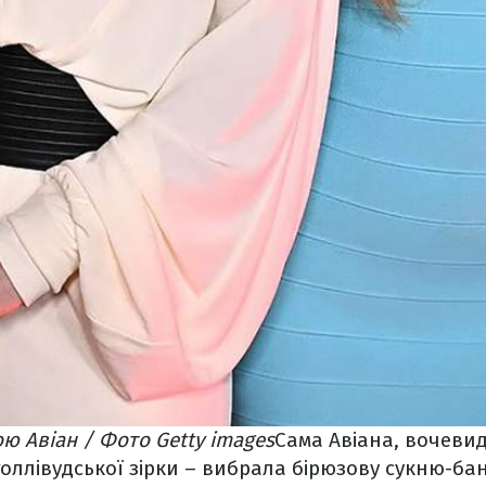
ою Авіан / Фото Getty images
Сама Авіана, вочеви
оллівудської зірки – вибрала бірюзову сукню-банд