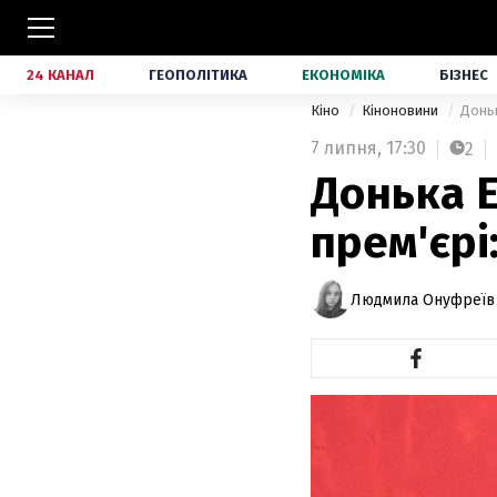
24 КАНАЛ
ГЕОПОЛІТИКА
ЕКОНОМІКА
БІЗНЕС
Кіно
Кіноновини
Доньк
7 липня,
17:30
2
Донька Е
прем'єрі
Людмила Онуфреїв