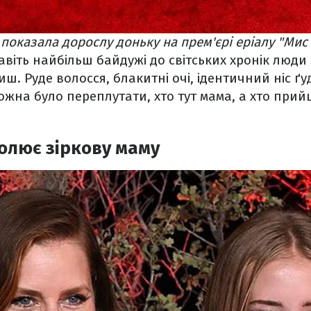
 показала дорослу доньку на прем'єрі еріалу "Мис
навіть найбільш байдужі до світських хронік люди
ш. Руде волосся, блакитні очі, ідентичний ніс ґу
 можна було переплутати, хто тут мама, а хто пр
олює зіркову маму