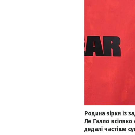
Родина зірки із 
Ле Галло всіляко 
дедалі частіше с