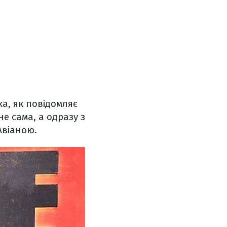
ка, як повідомляє
не сама, а одразу з
Авіаною.