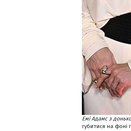
Емі Адамс з доньк
губитися на фоні г