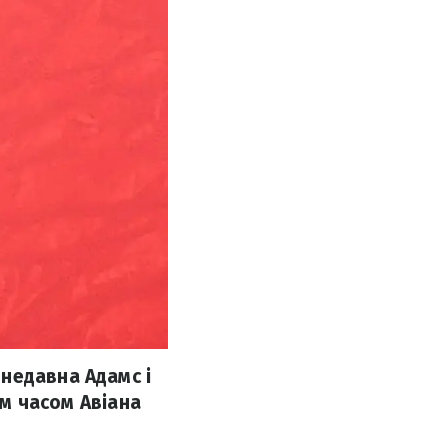
недавна Адамс і
ім часом Авіана