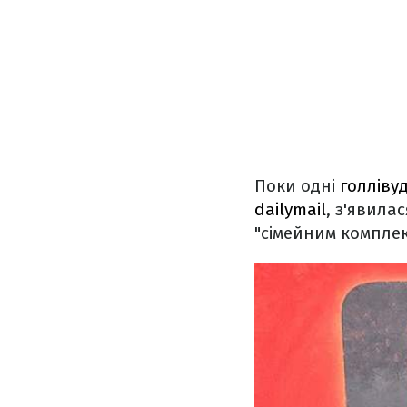
Поки одні
голлівуд
dailymail
, з'явила
"сімейним компле