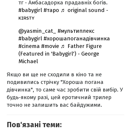
тг - Амбасадорка прадавніх богів.
#babygirl
#таро
♬ original sound -
ᴋɪʀsᴛʏ
@yasmin_cat_
#мультиплекс
#babygirl
#хорошапоганадівчинка
#cinema
#movie
♬ Father Figure
(Featured in 'Babygirl') - George
Michael
Якщо ви ще не сходили в кіно та не
подивились стрічку "Хороша погана
дівчинка", то саме час зробити свій вибір. У
будь-якому разі, цей еротичний трилер
точно не залишить вас байдужими.
Пов'язані теми: