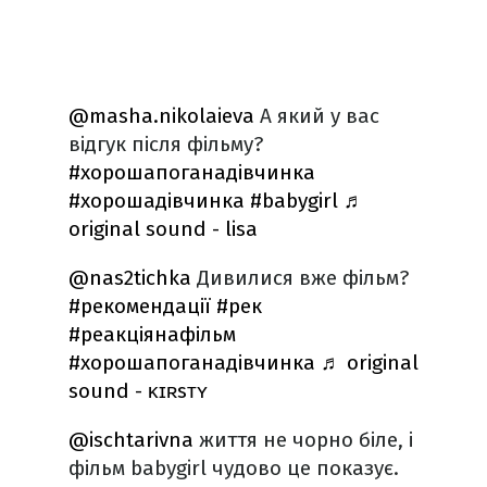
@masha.nikolaieva
А який у вас
відгук після фільму?
#хорошапоганадівчинка
#хорошадівчинка
#babygirl
♬
original sound - lisa
@nas2tichka
Дивилися вже фільм?
#рекомендації
#рек
#реакціянафільм
#хорошапоганадівчинка
♬ original
sound - ᴋɪʀsᴛʏ
@ischtarivna
життя не чорно біле, і
фільм babygirl чудово це показує.