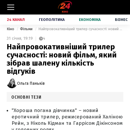
24 КАНАЛ
ГЕОПОЛІТИКА
ЕКОНОМІКА
БІЗНЕС
Кіно
Фільми
Найпровокативніший трилер сучасності: новий фільм, який зібрав шалену кількість відгуків
31 січня,
19:19
4
Найпровокативніший трилер
сучасності: новий фільм, який
зібрав шалену кількість
відгуків
Ольга Паньків
ОСНОВНІ ТЕЗИ
"Хороша погана дівчинка" – новий
еротичний трилер, режисерований Халіною
Рейн, з Ніколь Кідман та Гаррісом Дікінсоном
у головних ролях.