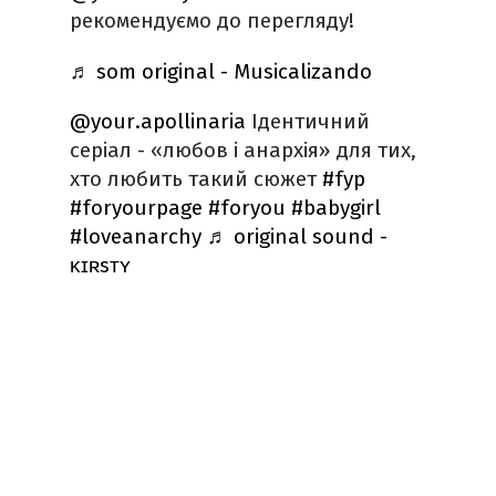
рекомендуємо до перегляду!
♬ som original - Musicalizando
@your.apollinaria
Ідентичний
серіал - «любов і анархія» для тих,
хто любить такий сюжет
#fyp
#foryourpage
#foryou
#babygirl
#loveanarchy
♬ original sound -
ᴋɪʀsᴛʏ