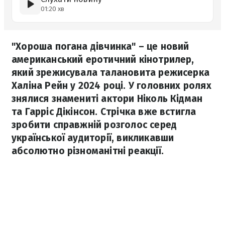
01:20 хв
"Хороша погана дівчинка" – це новий
американський еротичний кінотрилер,
який зрежисувала талановита режисерка
Халіна Рейн у 2024 році. У головних ролях
знялися знамениті актори Ніколь Кідман
та Гарріс Дікінсон. Стрічка вже встигла
зробити справжній розголос серед
української аудиторії, викликавши
абсолютно різноманітні реакції.