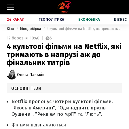
24 КАНАЛ
ГЕОПОЛІТИКА
ЕКОНОМІКА
БІЗНЕС
Кіно
Кінодобірки
4 культові фільми на Netflix, які тримають в напрузі аж до фінальних титрів
17 березня,
10:40
6
4 культові фільми на Netflix, які
тримають в напрузі аж до
фінальних титрів
Ольга Паньків
ОСНОВНІ ТЕЗИ
Netflix пропонує чотири культові фільми:
"Якось в Америці", "Одинадцять друзів
Оушена", "Реквієм по мрії" та "Лють".
Фільми відзначаються