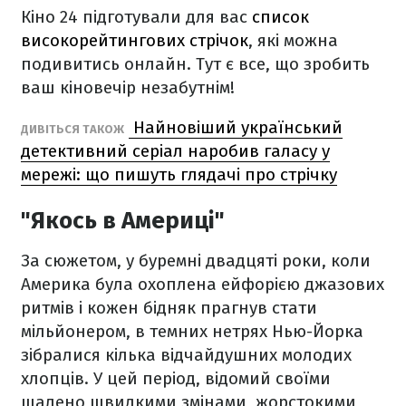
Кіно 24 підготували для вас
список
високорейтингових стрічок
, які можна
подивитись онлайн. Тут є все, що зробить
ваш кіновечір незабутнім!
Найновіший український
ДИВІТЬСЯ ТАКОЖ
детективний серіал наробив галасу у
мережі: що пишуть глядачі про стрічку
"Якось в Америці"
За сюжетом, у буремні двадцяті роки, коли
Америка була охоплена ейфорією джазових
ритмів і кожен бідняк прагнув стати
мільйонером, в темних нетрях Нью-Йорка
зібралися кілька відчайдушних молодих
хлопців. У цей період, відомий своїми
шалено швидкими змінами, жорстокими