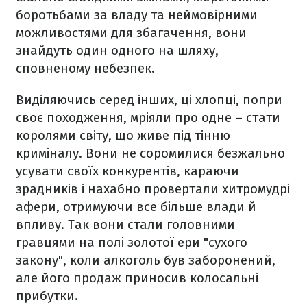
боротьбами за владу та неймовірними
можливостями для збагачення, вони
знайдуть один одного на шляху,
сповненому небезпек.
Виділяючись серед інших, ці хлопці, попри
своє походження, мріяли про одне – стати
королями світу, що живе під тінню
криміналу. Вони не соромилися безжально
усувати своїх конкурентів, караючи
зрадників і нахабно провертали хитромудрі
афери, отримуючи все більше влади й
впливу. Так вони стали головними
гравцями на полі золотої ери "сухого
закону", коли алкоголь був заборонений,
але його продаж приносив колосальні
прибутки.