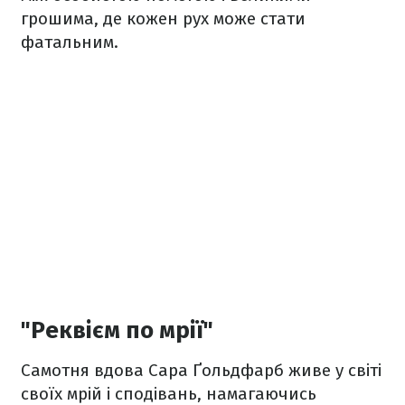
грошима, де кожен рух може стати
фатальним.
"Реквієм по мрії"
Самотня вдова Сара Ґольдфарб живе у світі
своїх мрій і сподівань, намагаючись