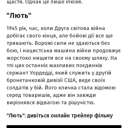
щастя. Однак це лише ілюзія.
"Лють"
1945 рік, час, коли Друга світова війна
добігає свого кінця, але бойові дії все ще
тривають. Ворожі сили не здаються без
бою, і нацистська машина війни продовжує
жорстоко нищити все на своєму шляху. На
тлі цих останніх жахливих поєдинків
сержант Уордедді, який служить у другій
бронетанковій дивізії США, веде своїх
солдатів у бій. Його кличка стала відомою
серед товаришів, адже він завжди
вирізнявся відвагою та рішучістю.
"Лють": дивіться онлайн трейлер фільму