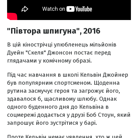
"Півтора шпигуна", 2016
В цій кінострічці улюбленець мільйонів
Дуейн "Скеля" Джонсон постає перед
глядачами у комічному образі.
Під час навчання в школі Кельвін Джойнер
був популярним спортсменом. Щоденна
рутина засмучує героя та загрожує його,
здавалося б, щасливому шлюбу. Однак
одного буденного дня до Кельвіна в
соцмережі додається у друзі Боб Стоун, який
запрошує його зустрітися у барі.
Проте Кельвін немає уявлення, хто ж цей