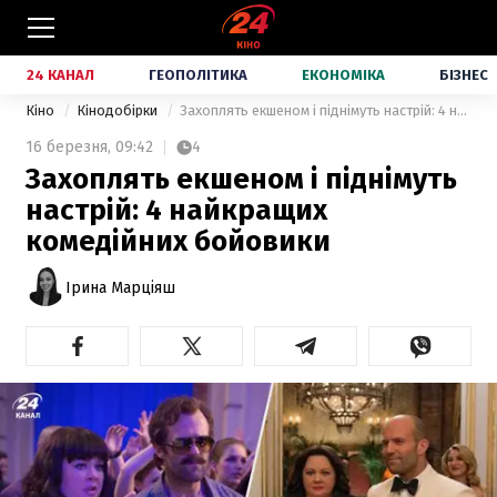
24 КАНАЛ
ГЕОПОЛІТИКА
ЕКОНОМІКА
БІЗНЕС
Кіно
Кінодобірки
Захоплять екшеном і піднімуть настрій: 4 найкращих комедійних бойовики
16 березня,
09:42
4
Захоплять екшеном і піднімуть
настрій: 4 найкращих
комедійних бойовики
Ірина Марціяш