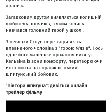
чоловік.
Загадковим другом виявляється колишній
любитель пончиків, з яким колись
навчався головний герой у школі.
З невдахи Стоун перетворився на
впевненого чоловіка з "горою м'язів". І ось
одне його маленьке прохання витягує
Кельвіна із зони комфорту, перетворюючи
його життя на справжнісінький
шпигунський бойовик.
"
Півтора шпигуна": дивіться онлайн
трейлер фільму