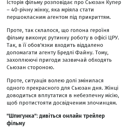
Історія фільму розповідає про Сьюзан Купер
– 40-річну жінку, яка мріяла стати
першокласним агентом під прикриттям.
Проте, так склалося, що голона героїня
фільму виконує рутинну роботу в офісі ЦРУ.
Так, в її обов'язки входить віддалено
допомагати агенту Бредлі Файну. Тому,
захоплюючі пригоди зазвичай обходять
Сьюзан стороною.
Проте, ситуація волею долі змінилася
одного прекрасного для Сьюзан дня. Жінці
доводиться вплутатися в небезпечну місію,
щоб протистояти досвідченим злочинцям.
"Шпигунка": дивіться онлайн трейлер
фільму