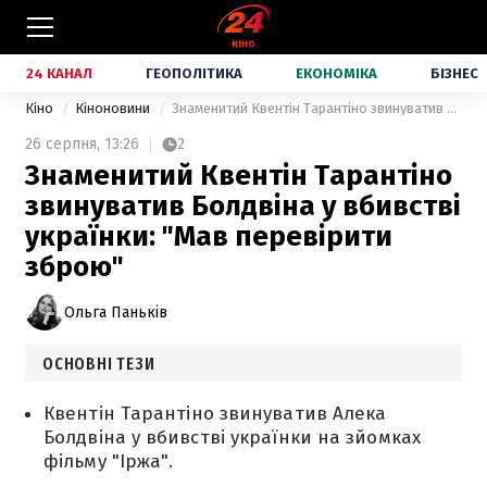
24 КАНАЛ
ГЕОПОЛІТИКА
ЕКОНОМІКА
БІЗНЕС
Кіно
Кіноновини
Знаменитий Квентін Тарантіно звинуватив Болдвіна у вбивстві українки: "Мав перевірити зброю"
26 серпня,
13:26
2
Знаменитий Квентін Тарантіно
звинуватив Болдвіна у вбивстві
українки: "Мав перевірити
зброю"
Ольга Паньків
ОСНОВНІ ТЕЗИ
Квентін Тарантіно звинуватив Алека
Болдвіна у вбивстві українки на зйомках
фільму "Іржа".