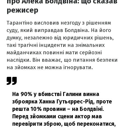
про Алека Болдвіна: що сказав
режисер
Тарантіно висловив незгоду з рішенням
суду, який виправдав Болдвіна. На його
думку, незалежно від юридичних рішень,
такі трагічні інциденти на знімальних
майданчиках повинні мати серйозні
наслідки. Він вважає, що питання безпеки
на зйомках не можна ігнорувати.
На 90% у вбивстві Галини винна
зброярка Ханна Гутьєррес-Рід, проте
решта 10% провини – на Болдвіні.
Перед зйомками сцени актор мав
перевірити зброю, щоб переконатися,