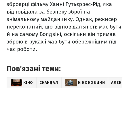
зброярці фільму Ханні Гутьєррес-Рід, яка
відповідала за безпеку зброї на
знімальному майданчику. Однак, режисер
переконаний, що відповідальність має бути
й на самому Болдвіні, оскільки він тримав
зброю в руках і мав бути обережнішим під
час роботи.
Пов'язані теми:
КІНО
СКАНДАЛ
КІНОНОВИНИ
АЛЕК БО