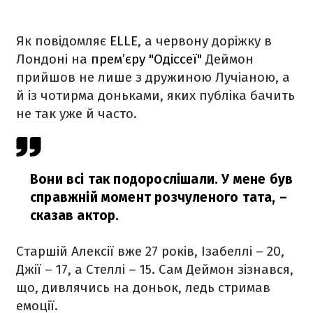
Як повідомляє
ELLE
, а червону доріжку в
Лондоні на
прем’єру "Одіссеї"
Деймон
прийшов не лише з дружиною Лучіаною, а
й із чотирма доньками, яких публіка бачить
не так уже й часто.
Вони всі так подорослішали. У мене був
справжній момент розчуленого тата, –
сказав актор.
Старшій Алексії вже 27 років, Ізабеллі – 20,
Джії – 17, а Стеллі – 15. Сам Деймон зізнався,
що, дивлячись на доньок, ледь стримав
емоції.