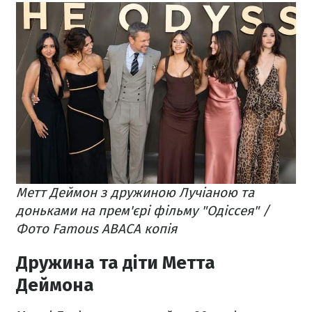
Метт Деймон з дружиною Лучіаною та
доньками на прем'єрі фільму "Одіссея" /
Фото Famous ABACA копія
Дружина та діти Метта
Деймона