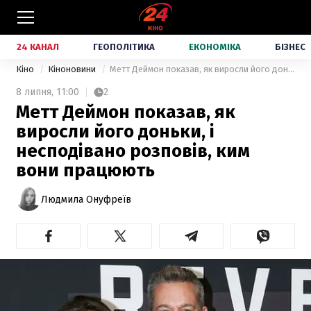
24 КАНАЛ
ГЕОПОЛІТИКА
ЕКОНОМІКА
БІЗНЕС
Кіно
Кіноновини
Метт Деймон показав, як виросли його доньки, і несподівано розповів, ким вони працюють
8 липня,
11:00
2
Метт Деймон показав, як
виросли його доньки, і
несподівано розповів, ким
вони працюють
Людмила Онуфреїв