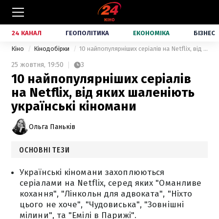
24 КАНАЛ
ГЕОПОЛІТИКА
ЕКОНОМІКА
БІЗНЕС
Кіно
Кінодобірки
10 найпопулярніших серіалів на Netflix, від яких шаленіють українські кіномани
25 жовтня,
19:50
3
10 найпопулярніших серіалів
на Netflix, від яких шаленіють
українські кіномани
Ольга Паньків
ОСНОВНІ ТЕЗИ
Українські кіномани захоплюються
серіалами на Netflix, серед яких "Оманливе
кохання", "Лінкольн для адвоката", "Ніхто
цього не хоче", "Чудовиська", "Зовнішні
мілини", та "Емілі в Парижі".