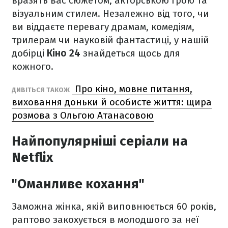
вразять вас сюжетом, акторською грою та
візуальним стилем. Незалежно від того, чи
ви віддаєте перевагу драмам, комедіям,
трилерам чи науковій фантастиці, у нашій
добірці
Кіно 24
знайдеться щось для
кожного.
Про кіно, мовне питання,
ДИВІТЬСЯ ТАКОЖ
виховання доньки й особисте життя: щира
розмова з Ольгою Атанасовою
Найпопулярніші серіали на
Netflix
"Оманливе кохання"
Заможна жінка, якій виповнюється 60 років,
раптово закохується в молодшого за неї