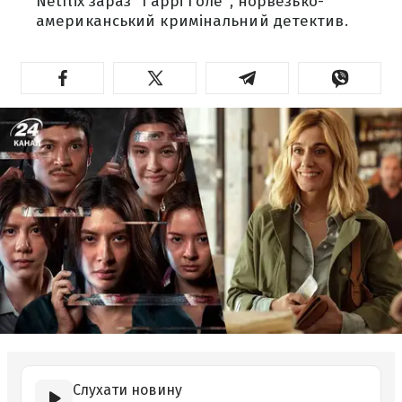
Netflix зараз "Гаррі Голе", норвезько-
американський кримінальний детектив.
Слухати новину