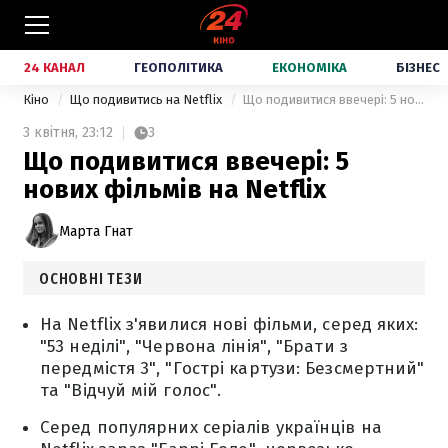
24 КАНАЛ
ГЕОПОЛІТИКА
ЕКОНОМІКА
БІЗНЕС
Кіно
Що подивитись на Netflix
Що подивитися ввечері: 5 нових фільмів на Netflix
3 квітня,
23:12
3
Що подивитися ввечері: 5
нових фільмів на Netflix
Марта Гнат
ОСНОВНІ ТЕЗИ
На Netflix з'явилися нові фільми, серед яких:
"53 неділі", "Червона лінія", "Брати з
передмістя 3", "Гострі картузи: Безсмертний"
та "Відчуй мій голос".
Серед популярних серіалів українців на