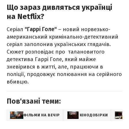
Що зараз дивляться українці
на Netflix?
Серіал
"Гаррі Голе"
– новий норвезько-
американський кримінально-детективний
серіал заполонив українських глядачів.
Сюжет розповідає про талановитого
детектива Гаррі Голе, який майже
зневірився в житті, але, працюючи в
поліції, продовжує полювання на серійного
вбивцю.
Пов'язані теми:
ФІЛЬМИ НА ВЕЧІР
КІНОДОБІРКИ