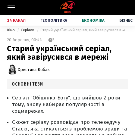
24 КАНАЛ
ГЕОПОЛІТИКА
ЕКОНОМІКА
БІЗНЕС
Кіно
Серіали
Старий український серіал, який завірусився в мережі
20 березня,
00:44
3
Старий український серіал,
який завірусився в мережі
Христина Кобак
ОСНОВНІ ТЕЗИ
Серіал "Обіцянка Богу", що вийшов 2 роки
тому, знову набирає популярності в
соцмережах.
Сюжет серіалу розповідає про телеведучу
Стасю, яка стикається з проблемою зради та