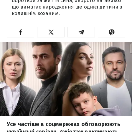
боротьби за життя сина, хворого на лейкоз,
що вимагає народження ще однієї дитини з
колишнім коханим.
Усе частіше в соцмережах обговорюють
українські серіали. Ажіотаж викликають