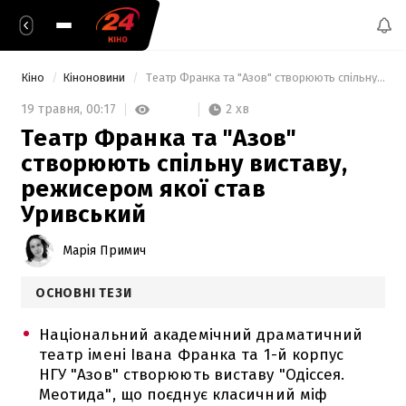
Кіно
Кіноновини
 Театр Франка та "Азов" створюють спільну виставу, режисером якої став Уривський 
2 хв
19 травня,
00:17
Театр Франка та "Азов"
створюють спільну виставу,
режисером якої став
Уривський
Марія Примич
ОСНОВНІ ТЕЗИ
Національний академічний драматичний
театр імені Івана Франка та 1-й корпус
НГУ "Азов" створюють виставу "Одіссея.
Меотида", що поєднує класичний міф