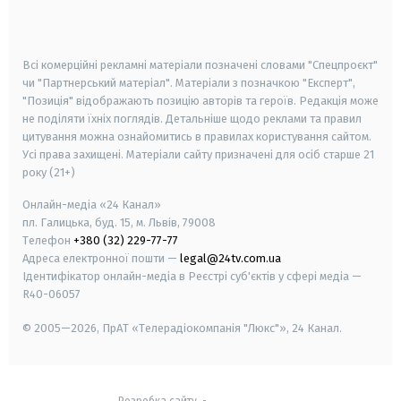
smart tv
samsung smart tv
Всі комерційні рекламні матеріали позначені словами "Спецпроєкт"
чи "Партнерський матеріал". Матеріали з позначкою "Експерт",
"Позиція" відображають позицію авторів та героїв. Редакція може
не поділяти їхніх поглядів. Детальніше щодо реклами та правил
цитування можна ознайомитись в правилах користування сайтом.
Усі права захищені.
Матеріали сайту призначені для осіб старше
21
року (21+)
Онлайн-медіа «24 Канал»
пл. Галицька, буд. 15, м. Львів, 79008
Телефон
+380 (32) 229-77-77
Адреса електронної пошти —
legal@24tv.com.ua
Ідентифікатор онлайн-медіа в Реєстрі суб'єктів у сфері медіа —
R40-06057
© 2005—2026,
ПрАТ «Телерадіокомпанія "Люкс"», 24 Канал.
Розробка сайту
-