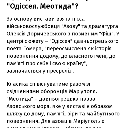
"Одіссея. Меотида"?
За основу вистави взята п'єса
військовослужбовця "Азову" та драматурга
Олексія Доричевського з позивним "Фіш". У
центрі сюжету – "Одіссея" давньогрецького
поета Гомера, "переосмислена як історія
повернення додому, до власного імені, до
пам'яті про себе і свою країну",
зазначається у пресрелізі.
Класика співіснуватиме разом зі
свідченнями оборонців Маріуполя.
"Меотида" – давньогрецька назва
Азовського моря, яке у виставі є образом
шляху до дому, пам'яті, віри та майбутнього
повернення. Для азовців Маріуполь є