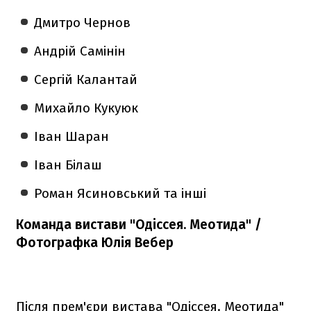
Дмитро Чернов
Андрій Самінін
Сергій Калантай
Михайло Кукуюк
Іван Шаран
Іван Білаш
Роман Ясиновський та інші
Команда вистави "Одіссея. Меотида" /
Фотографка Юлія Вебер
Після прем'єри вистава "Одіссея. Меотида"