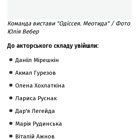
Команда вистави "Одіссея. Меотида" / Фото
Юлія Вебер
До акторського складу увійшли:
Данііл Мірешкін
Акмал Гурезов
Олена Хохлаткіна
Лариса Руснак
Дар'я Легейда
Марія Рудинська
Віталій Ажнов