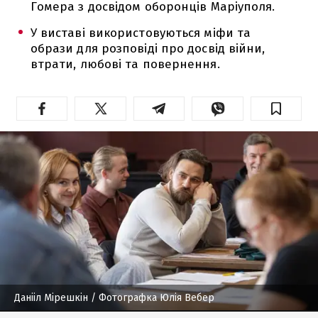
Гомера з досвідом оборонців Маріуполя.
У виставі використовуються міфи та
образи для розповіді про досвід війни,
втрати, любові та повернення.
Данііл Мірешкін
/ Фотографка Юлія Вебер