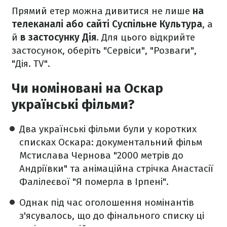
Прямий етер можна дивитися не лише
на
телеканалі або сайті Суспільне Культура
, а
й
в застосунку Дія
. Для цього відкрийте
застосунок, оберіть "Сервіси", "Розваги",
"Дія. TV".
Чи номіновані на Оскар
українські фільми?
Два українські фільми були у коротких
списках Оскара: документальний фільм
Мстислава Чернова "2000 метрів до
Андріївки" та анімаційна стрічка Анастасії
Фалілеєвої "Я померла в Ірпені".
Однак під час оголошення номінантів
з'ясувалось, що до фінального списку ці