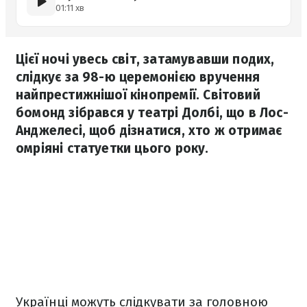
01:11 хв
Цієї ночі увесь світ, затамувавши подих,
слідкує за 98-ю церемонією вручення
найпрестижнішої кінопремії. Світовий
бомонд зібрався у театрі Долбі, що в Лос-
Анджелесі, щоб дізнатися, хто ж отримає
омріяні статуетки цього року.
Українці можуть слідкувати за головною