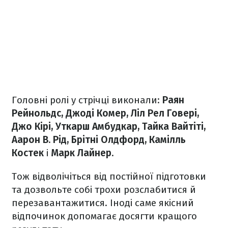
Головні ролі у стрічці виконали:
Раян
Рейнольдс, Джоді Комер, Ліл Рел Говері,
Джо Кірі, Уткарш Амбудкар, Тайка Вайтіті,
Аарон В. Рід, Брітні Олдфорд, Камілль
Костек
і
Марк Лайнер
.
Тож відволічіться від постійної підготовки
та дозвольте собі трохи розслабитися й
перезавантажитися. Іноді саме якісний
відпочинок допомагає досягти кращого