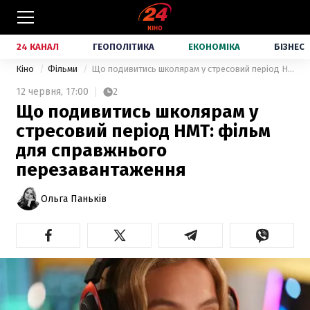
24 КАНАЛ
ГЕОПОЛІТИКА
ЕКОНОМІКА
БІЗНЕС
Кіно
Фільми
Що подивитись школярам у стресовий період НМТ: фільм для справжнього перезавантаження
12 червня,
17:00
2
Що подивитись школярам у
стресовий період НМТ: фільм
для справжнього
перезавантаження
Ольга Паньків