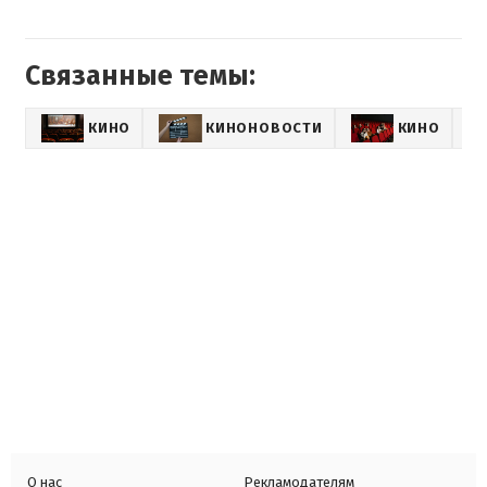
Связанные темы:
КИНО
КИНОНОВОСТИ
КИНО
SH
О нас
Рекламодателям