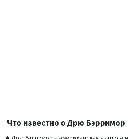
Что известно о Дрю Бэрримор
Дрю Бэрримор – американская актриса и