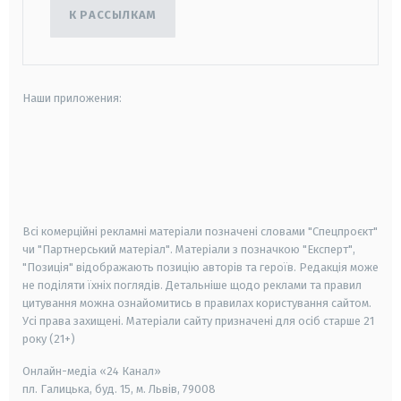
К РАССЫЛКАМ
Наши приложения:
android
apple
smart tv
samsung smart tv
Всі комерційні рекламні матеріали позначені словами "Спецпроєкт"
чи "Партнерський матеріал". Матеріали з позначкою "Експерт",
"Позиція" відображають позицію авторів та героїв. Редакція може
не поділяти їхніх поглядів. Детальніше щодо реклами та правил
цитування можна ознайомитись в правилах користування сайтом.
Усі права захищені.
Матеріали сайту призначені для осіб старше
21
року (21+)
Онлайн-медіа «24 Канал»
пл. Галицька, буд. 15, м. Львів, 79008