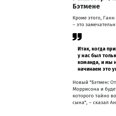
Бэтмене
Кроме этого, Ган
– это замечатель
Итак, когда пр
у нас был толь
команда, и мы 
начинаем это у
Новый "Бэтмен: О
Моррисона и буде
которого тайно во
сына", – сказал А