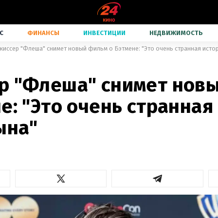
С
ФИНАНСЫ
ИНВЕСТИЦИИ
НЕДВИЖИМОСТЬ
жиссер "Флеша" снимет новый фильм о Бэтмене: "Это очень странная истор
р "Флеша" снимет нов
е: "Это очень странная
ына"