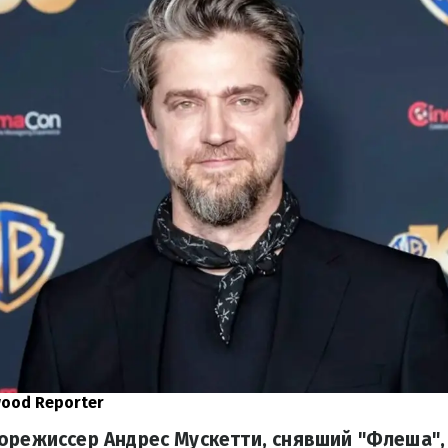
wood Reporter
орежиссер Андрес Мускетти, снявший "Флеша",