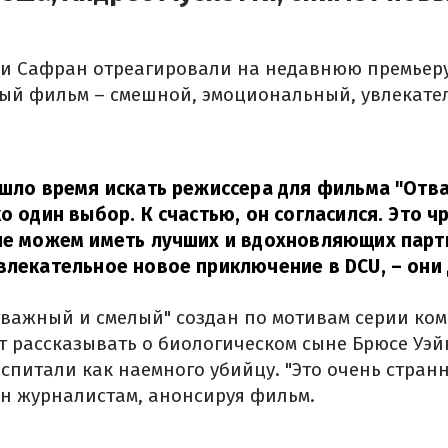
н и Сафран отреагировали на недавнюю премьеру
ный фильм – смешной, эмоциональный, увлекате
ишло время искать режиссера для фильма "Отв
ко один выбор. К счастью, он согласился. Это 
не можем иметь лучших и вдохновляющих парт
влекательное новое приключение в DCU,
– они
тважный и смелый" создан по мотивам серии ком
т рассказывать о биологическом сыне Брюсе Уэй
спитали как наемного убийцу. "Это очень стран
нн журналистам, анонсируя фильм.