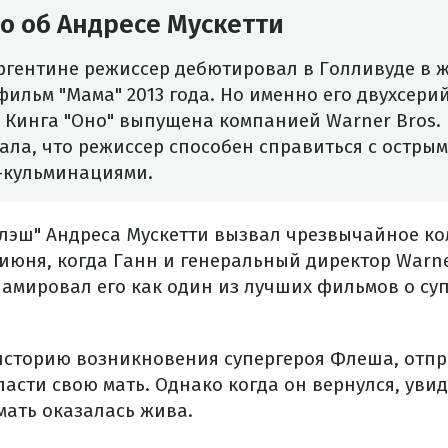
о об Андресе Мускетти
ргентине режиссер дебютировал в Голливуде в ж
ильм "Мама" 2013 года. Но именно его двухсери
Кинга "Оно" выпущена компанией Warner Bros. N
зала, что режиссер способен справиться с остр
-кульминациями.
Флэш" Андреса Мускетти вызвал чрезвычайное к
июня, когда Ганн и генеральный директор Warner
ламировал его как один из лучших фильмов о суп
историю возникновения супергероя Флеша, отп
асти свою мать. Однако когда он вернулся, увид
мать оказалась жива.