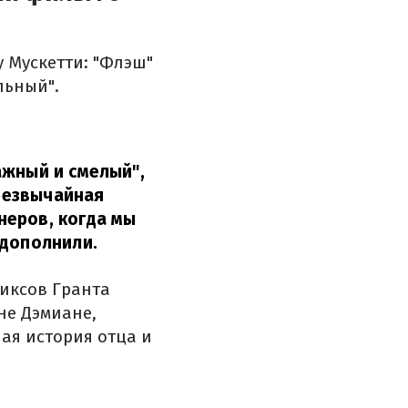
 Мускетти: "Флэш"
льный".
ажный и смелый",
чрезвычайная
неров, когда мы
 дополнили.
иксов Гранта
не Дэмиане,
ная история отца и