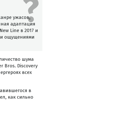
анре ужасов,
йная адаптация
ew Line в 2017 и
ыми ощущениями
оличество шума
 Bros. Discovery
ергероях всех
равившегося в
ел, как сильно