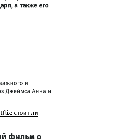
аря, а также его
важного и
os Джеймса Анна и
lix: стоит ли
ый фильм о