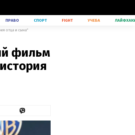
ПРАВО
СПОРТ
FIGHT
УЧЕБА
ЛАЙФХАК
ия отца и сына"
ый фильм
 история