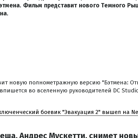
этмена. Фильм представит нового Темного Рыц
на.
вит новую полнометражную версию "Бэтмена: От
я впишется во вселенную руководителей DC Studi
люченческий боевик "Эвакуация 2‎" вышел на Netf
еша, Андрес Мускетти, снимет нов