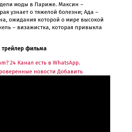
едели моды в Париже. Максин –
рая узнает о тяжелой болезни; Ада –
ана, ожидания которой о мире высокой
жель – визажистка, которая привыкла
н трейлер фильма
am?
24 Канал есть в WhatsApp.
проверенные новости
Добавить