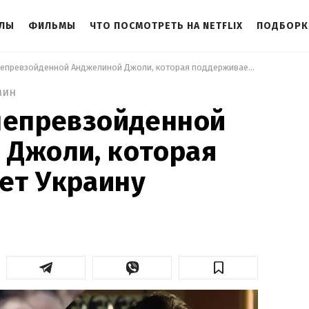
АЛЫ
ФИЛЬМЫ
ЧТО ПОСМОТРЕТЬ НА NETFLIX
ПОДБОРК
 4 фильма с непревзойденной Анджелиной Джоли, которая поддерживает Украину 
мин
непревзойденной
 Джоли, которая
ет Украину