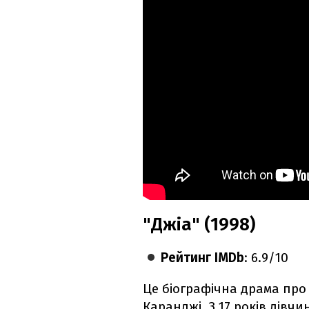
"Джіа" (1998)
Рейтинг IMDb
: 6.9/10
Це біографічна драма про
Каранджі. З 17 років дівч