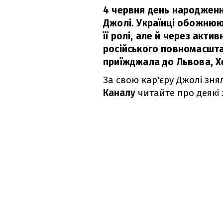
4 червня день народжен
Джолі. Українці обожнюю
її ролі, але й через актив
російського повномасшта
приїжджала до Львова, Х
За свою кар'єру Джолі знял
Каналу
читайте про деякі 