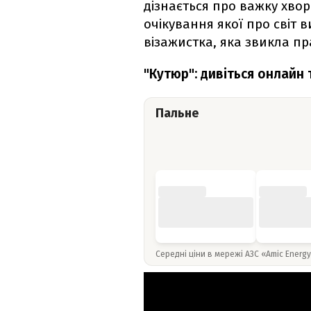
дізнається про важку хворо
очікування якої про світ 
візажистка, яка звикла п
"Кутюр": дивіться онлайн
Пальне
Середні ціни в мережі АЗС «Amic Energ