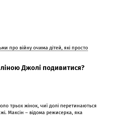
ьми про війну очима дітей, які просто
еліною Джолі подивитися?
оло трьох жінок, чиї долі перетинаються
жі. Максін – відома режисерка, яка