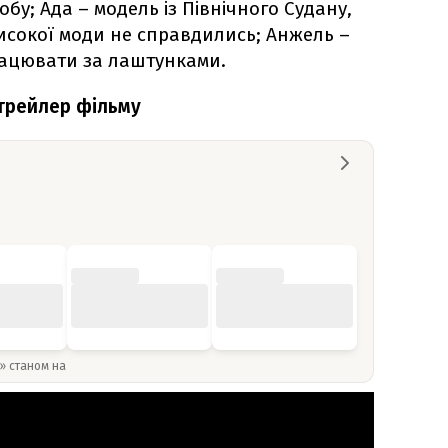
бу; Ада – модель із Північного Судану,
високої моди не справдились; Анжель –
рацювати за лаштунками.
 трейлер фільму
y» станом на