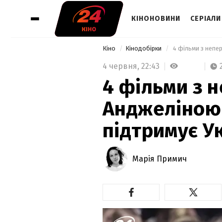
КІНОНОВИНИ
СЕРІАЛИ
Кіно
Кінодобірки
 4 фільми з непе
4 червня,
22:43
4 фільми з
Анджеліною 
підтримує У
Марія Примич