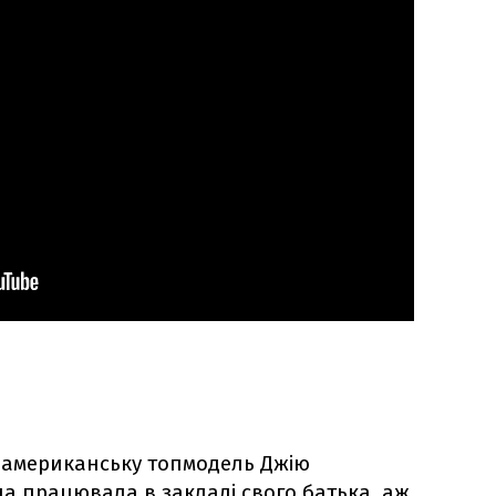
 американську топмодель Джію
ина працювала в закладі свого батька, аж