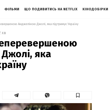
ФІЛЬМИ
ЩО ПОДИВИТИСЬ НА NETFLIX
КІНОДОБІРКИ
ревершеною Анджеліною Джолі, яка підтримує Україну 
2 хв
 неперевершеною
Джолі, яка
країну