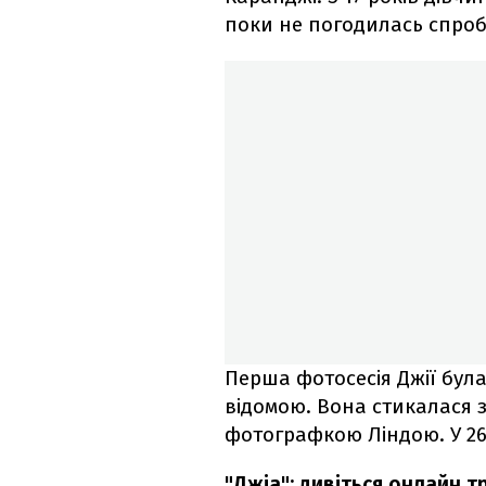
поки не погодилась спроб
Перша фотосесія Джії була
відомою. Вона стикалася 
фотографкою Ліндою. У 26 
"Джіа": дивіться онлайн 