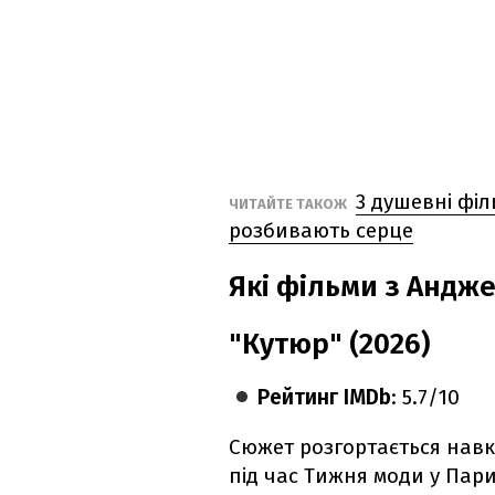
3 душевні філ
ЧИТАЙТЕ ТАКОЖ
розбивають серце
Які фільми з Андж
"Кутюр" (2026)
Рейтинг IMDb
: 5.7/10
Сюжет розгортається навк
під час Тижня моди у Пари