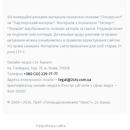
smart tv
samsung smart tv
Всі комерційні рекламні матеріали позначені словами "Спецпроєкт"
чи "Партнерський матеріал". Матеріали з позначкою "Експерт",
"Позиція" відображають позицію авторів та героїв. Редакція може
не поділяти їхніх поглядів. Детальніше щодо реклами та правил
цитування можна ознайомитись в правилах користування сайтом.
Усі права захищені.
Матеріали сайту призначені для осіб старше
21
року (21+)
Онлайн-медіа «24 Канал»
пл. Галицька, буд. 15, м. Львів, 79008
Телефон
+380 (32) 229-77-77
Адреса електронної пошти —
legal@24tv.com.ua
Ідентифікатор онлайн-медіа в Реєстрі суб'єктів у сфері медіа —
R40-06057
© 2005—2026,
ПрАТ «Телерадіокомпанія "Люкс"», 24 Канал.
Разработка сайта
-