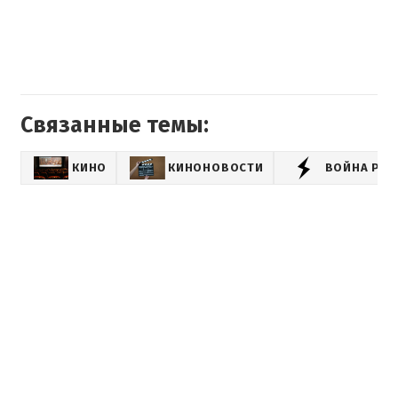
Связанные темы:
КИНО
КИНОНОВОСТИ
ВОЙНА РОС